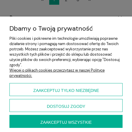
Pomoc
Dbamy o Twoją prywatność
Aktualności
Pliki cookies i pokrewne im technologie umożliwiają poprawne
działanie strony i pomagają nam dostosować ofertę do Twoich
Moje konto
potrzeb. Możesz zaakceptować wykorzystanie przez nas
wszystkich tych plików i przejść do sklepu lub dostosować
Płatności i dostawa
użycie plików do swoich preferencji, wybierając opcję "Dostosuj
zgody".
Więcej o plikach cookies przeczytasz w naszej Polityce
Informacje
prywatności.
O nas
ZAAKCEPTUJ TYLKO NIEZBĘDNE
DOSTOSUJ ZGODY
ZAAKCEPTUJ WSZYSTKIE