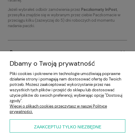
ratalnej.
Jeżeli wybrałeś odbiór zamówienia przez
Paczkomaty InPost
,
przesyłka znajdzie się w wybranym przez ciebie Paczkomacie w
przeciągu kilku (zazwyczaj do 5) dni roboczych od momentu
nadania paczki.
Pomoc
Dbamy o Twoją prywatność
Aktualności
Pliki cookies i pokrewne im technologie umożliwiają poprawne
działanie strony i pomagają nam dostosować ofertę do Twoich
Moje konto
potrzeb. Możesz zaakceptować wykorzystanie przez nas
wszystkich tych plików i przejść do sklepu lub dostosować
Płatności i dostawa
użycie plików do swoich preferencji, wybierając opcję "Dostosuj
zgody".
Więcej o plikach cookies przeczytasz w naszej Polityce
Informacje
prywatności.
O nas
ZAAKCEPTUJ TYLKO NIEZBĘDNE