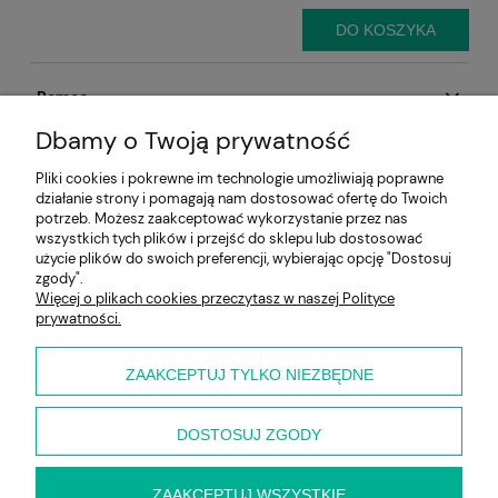
DO KOSZYKA
Pomoc
Dbamy o Twoją prywatność
Aktualności
Pliki cookies i pokrewne im technologie umożliwiają poprawne
działanie strony i pomagają nam dostosować ofertę do Twoich
Moje konto
potrzeb. Możesz zaakceptować wykorzystanie przez nas
wszystkich tych plików i przejść do sklepu lub dostosować
Płatności i dostawa
użycie plików do swoich preferencji, wybierając opcję "Dostosuj
zgody".
Więcej o plikach cookies przeczytasz w naszej Polityce
Informacje
prywatności.
O nas
ZAAKCEPTUJ TYLKO NIEZBĘDNE
DOSTOSUJ ZGODY
ZAAKCEPTUJ WSZYSTKIE