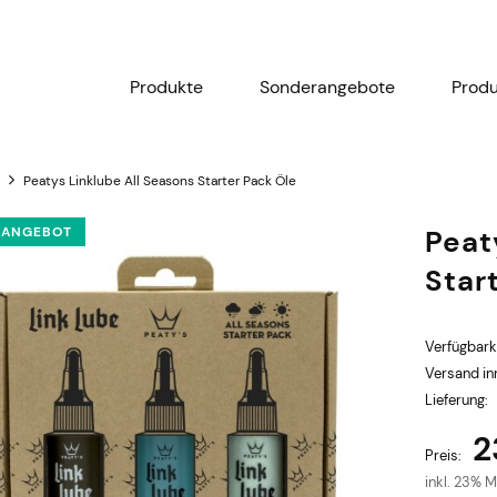
Produkte
Sonderangebote
Prod
Peatys Linklube All Seasons Starter Pack Öle
RANGEBOT
Peat
Star
Verfügbark
Versand in
Lieferung:
2
Der Preis enthält kein
Preis:
Zahlungskosten
inkl. 23% 