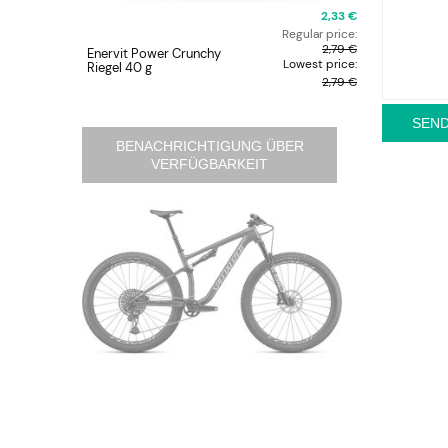
2,33 €
Regular price:
2,79 €
Enervit Power Crunchy
Peatys Lin
Lowest price:
Riegel 40 g
Seasons S
2,79 €
SEN
BENACHRICHTIGUNG ÜBER
VERFÜGBARKEIT