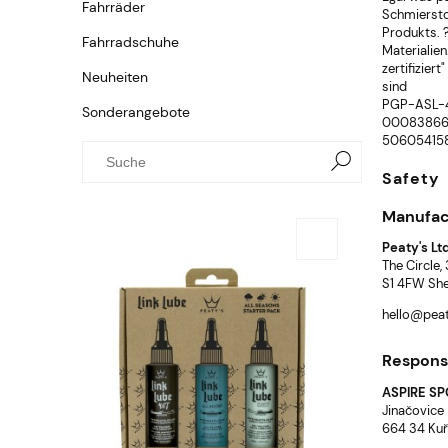
Fahrräder
Schmierstof
Produkts. 
Fahrradschuhe
Materialie
zertifiziert
Neuheiten
sind
PGP-ASL-
Sonderangebote
0008386
506054158
Safety
Manufac
Peaty's Lt
The Circle
S1 4FW Shef
hello@peat
Responsi
ASPIRE SPO
Jinačovice
664 34 Kuř