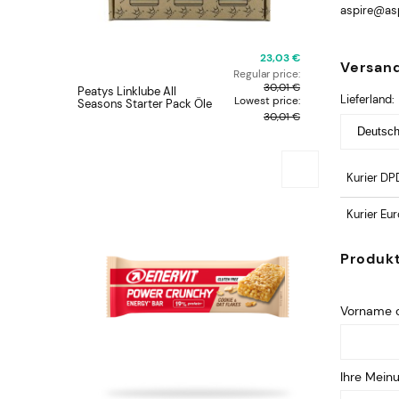
aspire@asp
23,03 €
Versan
Regular price:
30,01 €
Peatys Linklube All
Lieferland:
Lowest price:
Seasons Starter Pack Öle
30,01 €
Kurier DP
Kurier Eu
Produk
Vorname o
Ihre Mein