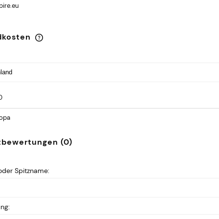
ire.eu
dkosten
Der Preis enthält keine eventuellen
Zahlungskosten
D
ropa
tbewertungen (0)
der Spitzname:
ung: