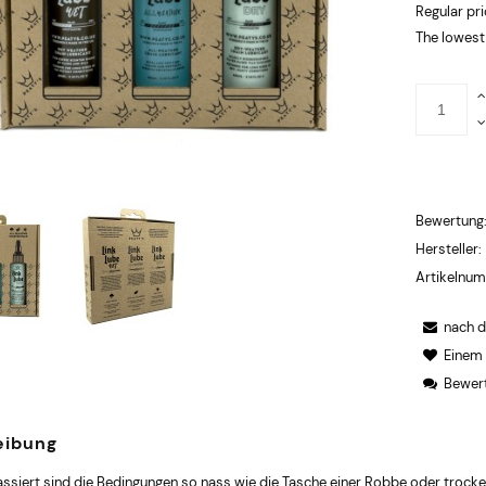
Regular pr
The lowest
Bewertung
Hersteller:
Artikelnu
nach 
Einem
Bewert
eibung
ssiert sind die Bedingungen so nass wie die Tasche einer Robbe oder trocke