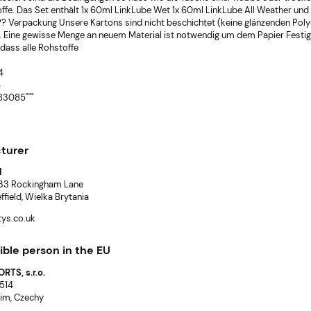
fe. Das Set enthält 1x 60ml LinkLube Wet 1x 60ml LinkLube All Weather und 1x
?? Verpackung Unsere Kartons sind nicht beschichtet (keine glänzenden Po
n. Eine gewisse Menge an neuem Material ist notwendig um dem Papier Festigk
" dass alle Rohstoffe
4
6
3085"""
turer
d
, 33 Rockingham Lane
field, Wielka Brytania
ys.co.uk
ble person in the EU
RTS, s.r.o.
 514
im, Czechy