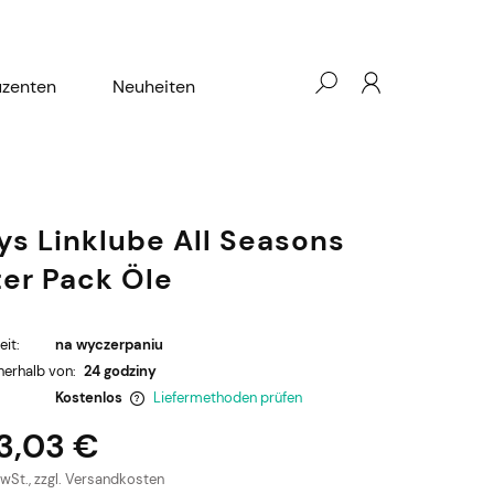
uzenten
Neuheiten
ys Linklube All Seasons
ter Pack Öle
eit:
na wyczerpaniu
nerhalb von:
24 godziny
Kostenlos
Liefermethoden prüfen
3,03 €
e eventuellen
MwSt., zzgl. Versandkosten