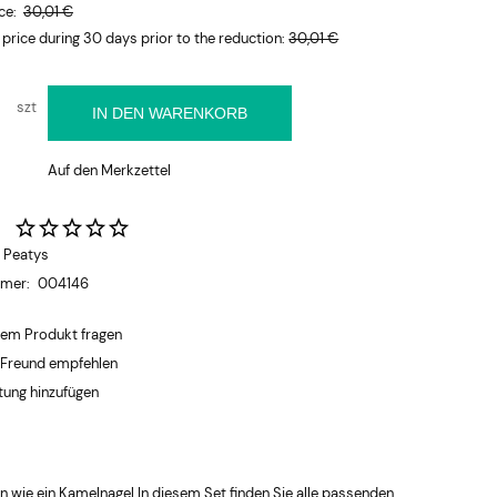
ice:
30,01 €
 price during 30 days prior to the reduction:
30,01 €
szt
IN DEN WARENKORB
Auf den Merkzettel
:
Peatys
mmer:
004146
dem Produkt fragen
 Freund empfehlen
ung hinzufügen
n wie ein Kamelnagel In diesem Set finden Sie alle passenden