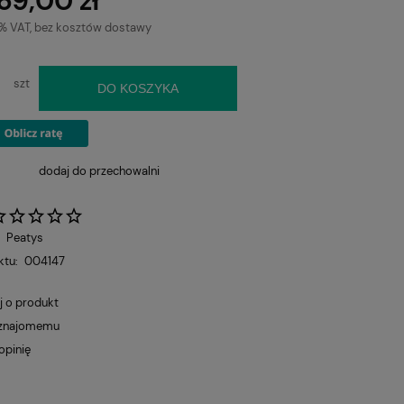
69,00 zł
3% VAT, bez kosztów dostawy
szt
DO KOSZYKA
dodaj do przechowalni
:
Peatys
ktu:
004147
j o produkt
 znajomemu
opinię