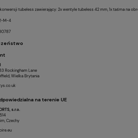
konwersji tubeless zawierający: 2x wentyle tubeless 42 mm, 1x taśma na ob
2-M-4
80787
czeństwo
nt
d
, 33 Rockingham Lane
field, Wielka Brytania
ys.co.uk
dpowiedzialna na terenie UE
RTS, s.r.o.
 514
im, Czechy
ire.eu