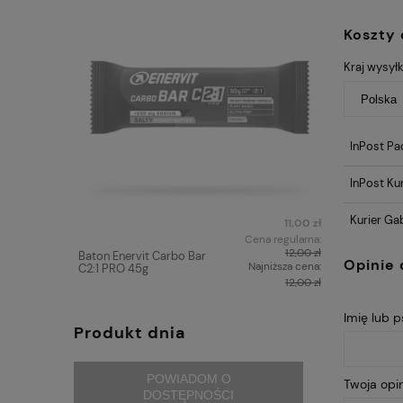
Koszty
Kraj wysyłk
InPost Pa
InPost Kur
Kurier Ga
11,00 zł
Cena regularna:
12,00 zł
Baton Enervit Carbo Bar
Napój Ener
Opinie 
Najniższa cena:
C2:1 PRO 45g
PRO 650g
12,00 zł
Imię lub 
Produkt dnia
POWIADOM O
Twoja opin
DOSTĘPNOŚCI