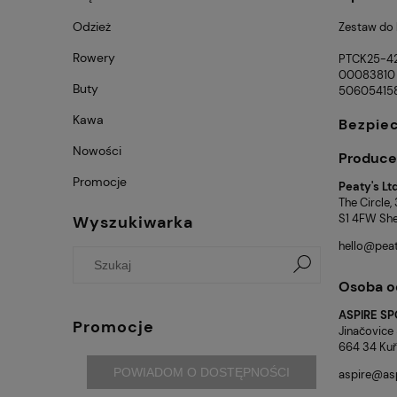
Odzież
Zestaw do 
Rowery
PTCK25-4
00083810
Buty
50605415
Kawa
Bezpie
Nowości
Produce
Promocje
Peaty's Lt
The Circle
S1 4FW Shef
Wyszukiwarka
hello@peat
Osoba o
ASPIRE SPO
Promocje
Jinačovice
664 34 Kuř
POWIADOM O DOSTĘPNOŚCI
aspire@asp