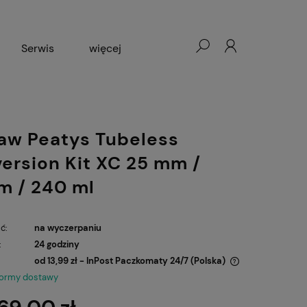
Serwis
więcej
Wypożyczalnia rowerów
aw Peatys Tubeless
ersion Kit XC 25 mm /
 / 240 ml
ć:
na wyczerpaniu
:
24 godziny
od 13,99 zł
- InPost Paczkomaty 24/7
(Polska)
formy dostawy
Cena nie zawiera ewentualnych kosztów
płatności