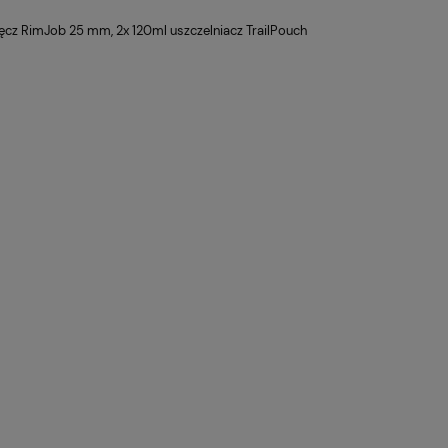
ręcz RimJob 25 mm, 2x 120ml uszczelniacz TrailPouch