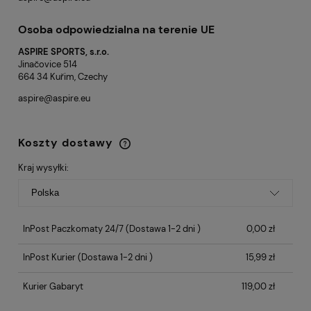
Osoba odpowiedzialna na terenie UE
ASPIRE SPORTS, s.r.o.
Jinačovice 514
664 34 Kuřim, Czechy
aspire@aspire.eu
Koszty dostawy
Cena nie zawiera ewentualnych kosztów
płatności
Kraj wysyłki:
InPost Paczkomaty 24/7
(Dostawa 1-2 dni )
0,00 zł
InPost Kurier
(Dostawa 1-2 dni )
15,99 zł
Kurier Gabaryt
119,00 zł