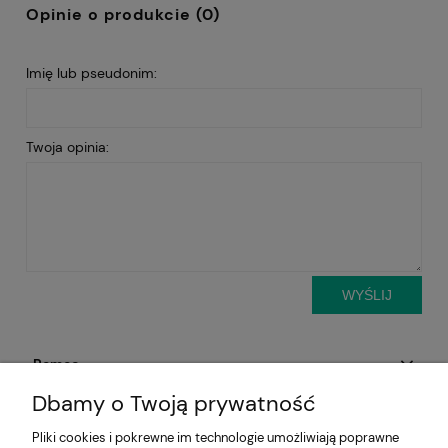
Opinie o produkcie (0)
Imię lub pseudonim:
Twoja opinia:
WYŚLIJ
Pomoc
Dbamy o Twoją prywatność
Aktualności
Pliki cookies i pokrewne im technologie umożliwiają poprawne