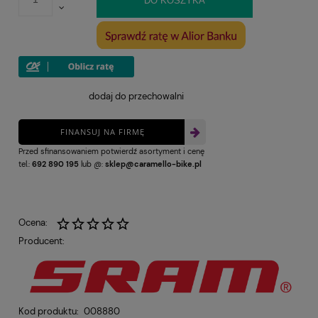
DO KOSZYKA
dodaj do przechowalni
FINANSUJ NA FIRMĘ
Przed sfinansowaniem potwierdź asortyment i cenę
tel.:
692 890 195
lub @:
sklep@caramello-bike.pl
Ocena:
Producent:
Kod produktu:
008880