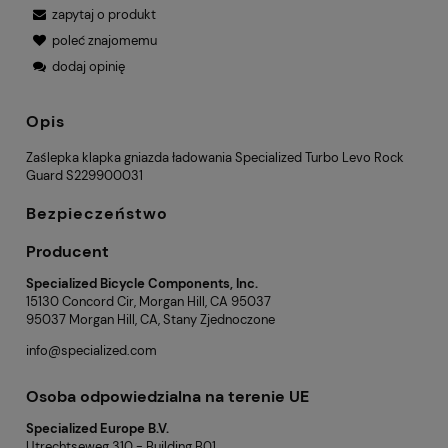
zapytaj o produkt
poleć znajomemu
dodaj opinię
Opis
Zaślepka klapka gniazda ładowania Specialized Turbo Levo Rock
Guard S229900031
Bezpieczeństwo
Producent
Specialized Bicycle Components, Inc.
15130 Concord Cir, Morgan Hill, CA 95037
95037 Morgan Hill, CA, Stany Zjednoczone
info@specialized.com
Osoba odpowiedzialna na terenie UE
Specialized Europe B.V.
Utrechtseweg 310 - Building B01