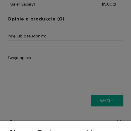
Kurier Gabaryt
119,00 zł
Opinie o produkcie (0)
Imię lub pseudonim:
Twoja opinia:
WYŚLIJ
Pomoc