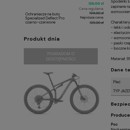
Spodenki E
129,00 zł
zapinane n
Cena regularna:
wzmocnieni
199,00 zł
Ochraniacze na buty
Ochraniac
Najniższa cena:
Specialized Deflect Pro
100% Tera
czarno-czerwone
Guard
Charaktery
129,00 zł
- lekki i o
- elastycz
Produkt dnia
- wzmocnio
- paski rz
- boczne k
POWIADOM O
Materiał: 9
DOSTĘPNOŚCI
Dane t
Płeć
TYP JAZD
Bezpie
Produce
Poc
Nackagata