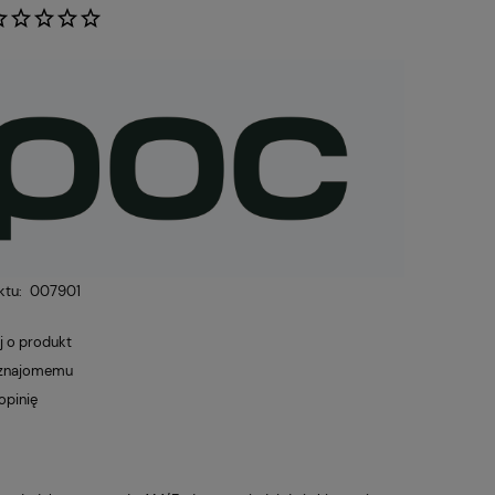
:
POWIADOM O DOSTĘPNOŚCI
ktu:
007901
j o produkt
 znajomemu
opinię