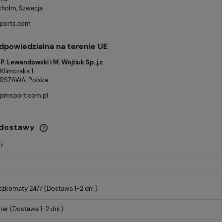
ckholm, Szwecja
ports.com
dpowiedzialna na terenie UE
. Lewandowski i M. Wojtiuk Sp. j.z
 Klimczaka 1
RSZAWA, Polska
pmsport.com.pl
 dostawy
i:
Cena nie zawiera ewentualnych
kosztów płatności
czkomaty 24/7
(Dostawa 1-2 dni )
ier
(Dostawa 1-2 dni )