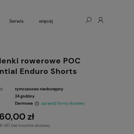
Serwis
więcej
Wypożyczalnia rowerów
enki rowerowe POC
ntial Enduro Shorts
ć:
tymczasowo niedostępny
:
24 godziny
Darmowa
sprawdź formy dostawy
60,00 zł
ntualnych kosztów
3% VAT, bez kosztów dostawy