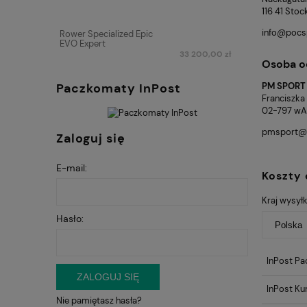
116 41 Sto
info@pocs
Rower Specialized Epic
EVO Expert
33 200,00 zł
Osoba o
Paczkomaty InPost
PM SPORT P
Franciszka
02-797 wA
pmsport@
Zaloguj się
E-mail:
Koszty
Kraj wysyłk
Hasło:
InPost Pa
ZALOGUJ SIĘ
InPost Kur
Nie pamiętasz hasła?