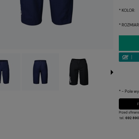
*
KOLOR:
*
ROZMIAR
*
- Pole w
Przed sfina
tel.:
692 890