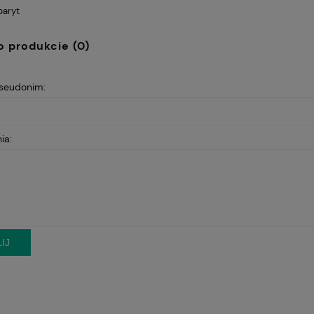
baryt
o produkcie (0)
pseudonim:
ia:
IJ