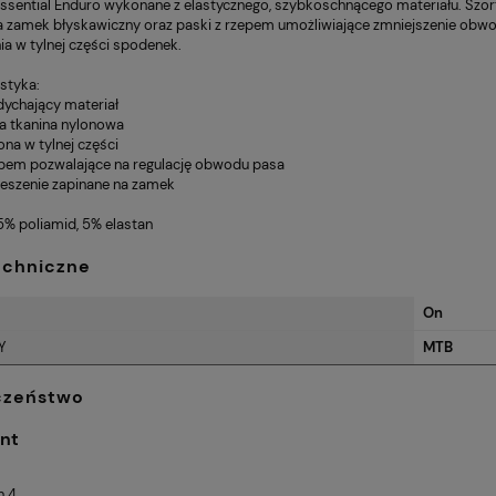
ssential Enduro wykonane z elastycznego, szybkoschnącego materiału. Szo
309,00 zł
a zamek błyskawiczny oraz paski z rzepem umożliwiające zmniejszenie ob
Cena regularna:
Cena
a w tylnej części spodenek.
439,00 zł
ze na kolana
Żel Enervit Carbo Gel C2:1
Najniższa cena:
Naj
tec Plus Knee
PRO 60 ml
styka:
309,00 zł
ddychający materiał
na tkanina nylonowa
na w tylnej części
epem pozwalające na regulację obwodu pasa
ieszenie zapinane na zamek
5% poliamid, 5% elastan
echniczne
On
Y
MTB
czeństwo
nt
n 4