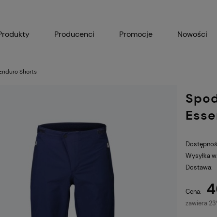
Produkty
Producenci
Promocje
Nowości
Enduro Shorts
Spod
Esse
Dostępnoś
Wysyłka w
Dostawa:
4
Cena nie zawiera ewe
Cena:
płatności
zawiera 2