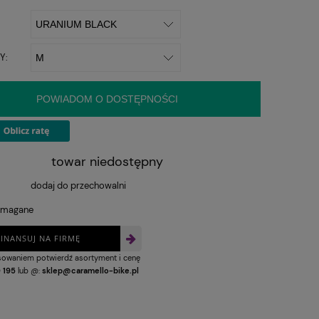
Y:
POWIADOM O DOSTĘPNOŚCI
towar niedostępny
dodaj do przechowalni
ymagane
FINANSUJ NA FIRMĘ
nsowaniem potwierdź asortyment i cenę
 195
lub @:
sklep@caramello-bike.pl