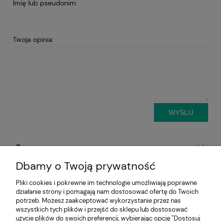
Imię lub pseudonim:
Twoja opinia:
WYŚLIJ
Pomoc
Dbamy o Twoją prywatność
Aktualności
Pliki cookies i pokrewne im technologie umożliwiają poprawne
działanie strony i pomagają nam dostosować ofertę do Twoich
Moje konto
potrzeb. Możesz zaakceptować wykorzystanie przez nas
wszystkich tych plików i przejść do sklepu lub dostosować
Płatności i dostawa
użycie plików do swoich preferencji, wybierając opcję "Dostosuj