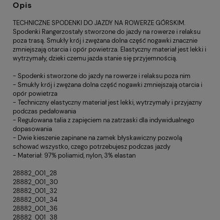
Opis
TECHNICZNE SPODENKI DO JAZDY NA ROWERZE GÓRSKIM.
Spodenki Rangerzostały stworzone do jazdy na rowerze i relaksu
poza trasą. Smukły krój i zwężana dolna część nogawki znacznie
zmniejszają otarcia i opór powietrza. Elastyczny materiał jest lekki i
wytrzymały, dzieki czemu jazda stanie się przyjemnością.
- Spodenki stworzone do jazdy na rowerze i relaksu poza nim
- Smukły krój i zwężana dolna część nogawki zmniejszają otarcia i
opór powietrza
- Techniczny elastyczny materiał jest lekki, wytrzymały i przyjazny
podczas pedałowania
- Regulowana talia z zapięciem na zatrzaski dla indywidualnego
dopasowania
- Dwie kieszenie zapinane na zamek błyskawiczny pozwolą
schować wszystko, czego potrzebujesz podczas jazdy
- Materiał: 97% poliamid, nylon, 3% elastan
28882_001_28
28882_001_30
28882_001_32
28882_001_34
28882_001_36
28882_001_38