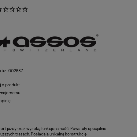
:
ktu:
002687
j o produkt
 znajomemu
opinię
fort jazdy oraz wysoką funkcjonalność. Powstały specjalnie
łuższych trasach. Posiadają unikalną konstrukcję