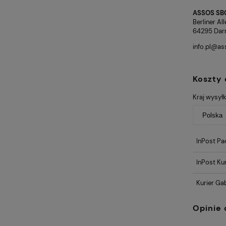
ASSOS SB
Berliner Al
64295 Dar
info.pl@a
Koszty
Kraj wysyłk
InPost Pa
InPost Kur
Kurier Ga
Opinie 