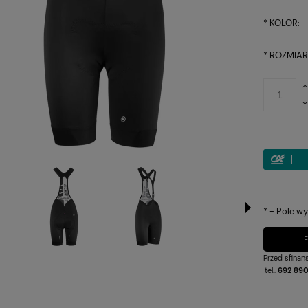
*
KOLOR:
*
ROZMIAR
*
- Pole w
Przed sfina
tel.:
692 890