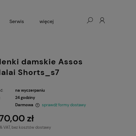
Serwis
więcej
Wypożyczalnia rowerów
enki damskie Assos
alalai Shorts_s7
ć:
na wyczerpaniu
:
24 godziny
Darmowa
sprawdź formy dostawy
70,00 zł
ntualnych kosztów
3% VAT, bez kosztów dostawy