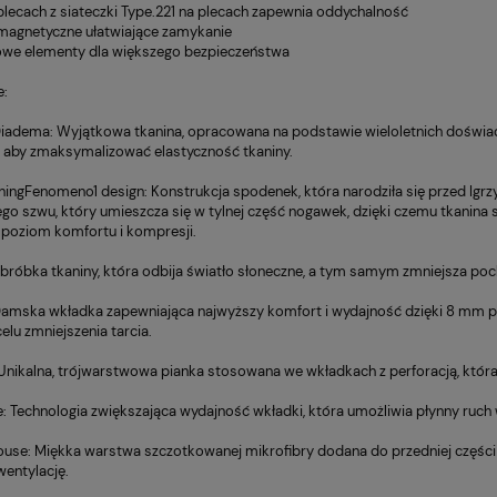
 plecach z siateczki Type.221 na plecach zapewnia oddychalność
 magnetyczne ułatwiające zamykanie
we elementy dla większego bezpieczeństwa
e:
iadema: Wyjątkowa tkanina, opracowana na podstawie wieloletnich doświadc
, aby zmaksymalizować elastyczność tkaniny.
ningFenomeno1 design: Konstrukcja spodenek, która narodziła się przed Igrz
go szwu, który umieszcza się w tylnej część nogawek, dzięki czemu tkanin
poziom komfortu i kompresji.
bróbka tkaniny, która odbija światło słoneczne, a tym samym zmniejsza poch
amska wkładka zapewniająca najwyższy komfort i wydajność dzięki 8 mm 
elu zmniejszenia tarcia.
Unikalna, trójwarstwowa pianka stosowana we wkładkach z perforacją, która s
: Technologia zwiększająca wydajność wkładki, która umożliwia płynny ruch 
use: Miękka warstwa szczotkowanej mikrofibry dodana do przedniej części 
wentylację.