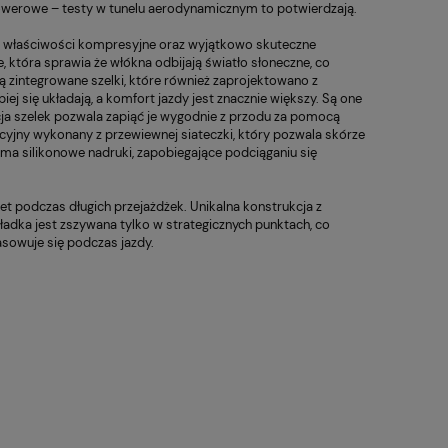
rowerowe – testy w tunelu aerodynamicznym to potwierdzają.
9 999,00 zł
10,00 zł
 regularna:
Cena regularna:
ć, właściwości kompresyjne oraz wyjątkowo skuteczne
6 499,00 zł
12,00 zł
Baton Enervit Power
Rower El
niższa cena:
Najniższa cena:
, która sprawia że włókna odbijają światło słoneczne, co
Crunchy 40g
Speciali
Entry 70
9 999,00 zł
12,00 zł
 zintegrowane szelki, które również zaprojektowano z
ej się układają, a komfort jazdy jest znacznie większy. Są one
cja szelek pozwala zapiąć je wygodnie z przodu za pomocą
cyjny wykonany z przewiewnej siateczki, który pozwala skórze
a silikonowe nadruki, zapobiegające podciąganiu się
t podczas długich przejażdżek. Unikalna konstrukcja z
adka jest zszywana tylko w strategicznych punktach, co
asowuje się podczas jazdy.