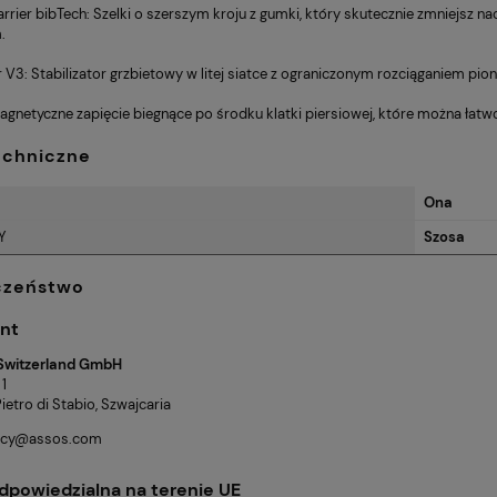
rrier bibTech: Szelki o szerszym kroju z gumki, który skutecznie zmniejsz n
.
r V3: Stabilizator grzbietowy w litej siatce z ograniczonym rozciąganiem pion
Magnetyczne zapięcie biegnące po środku klatki piersiowej, które można łat
echniczne
Ona
Y
Szosa
czeństwo
nt
Switzerland GmbH
 1
etro di Stabio, Szwajcaria
licy@assos.com
dpowiedzialna na terenie UE