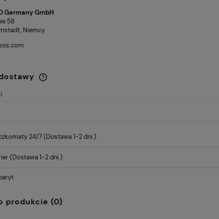
O Germany GmbH
lee 58
mstadt, Niemcy
ssos.com
 dostawy
i:
Cena nie zawiera ewentualnych
kosztów płatności
czkomaty 24/7
(Dostawa 1-2 dni )
ier
(Dostawa 1-2 dni )
baryt
o produkcie (0)