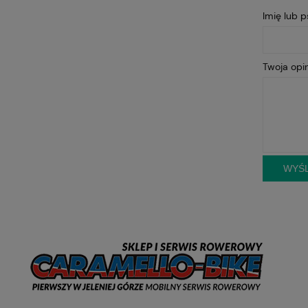
Imię lub 
Twoja opin
WYŚL