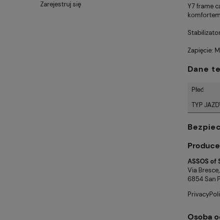
Zarejestruj się
Y7 frame ca
komfortem
Stabilizato
Zapięcie: 
Dane t
Płeć
TYP JAZD
Bezpie
Produce
ASSOS of 
Via Bresce,
6854 San Pi
PrivacyPo
Osoba o