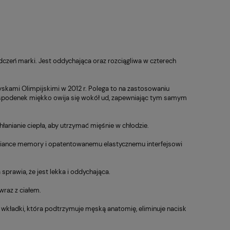
zeń marki. Jest oddychająca oraz rozciągliwa w czterech
yskami Olimpijskimi w 2012 r. Polega to na zastosowaniu
a spodenek miękko owija się wokół ud, zapewniając tym samym
łanianie ciepła, aby utrzymać mięśnie w chłodzie.
piance memory i opatentowanemu elastycznemu interfejsowi
prawia, że jest lekka i oddychająca.
wraz z ciałem.
wkładki, która podtrzymuje męską anatomię, eliminuje nacisk