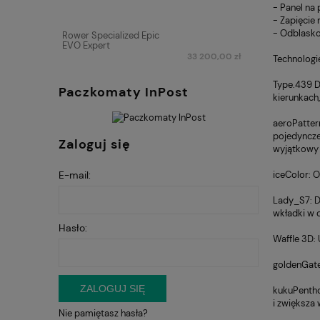
- Panel na
- Zapięcie
- Odblasko
Rower Specialized Epic
EVO Expert
33 200,00 zł
Technologi
Type.439 D
Paczkomaty InPost
kierunkach
aeroPatter
pojedyncze
Zaloguj się
wyjątkowy 
E-mail:
iceColor: O
Lady_S7: D
wkładki w c
Hasło:
Waffle 3D: 
goldenGate
ZALOGUJ SIĘ
kukuPentho
i zwiększa 
Nie pamiętasz hasła?