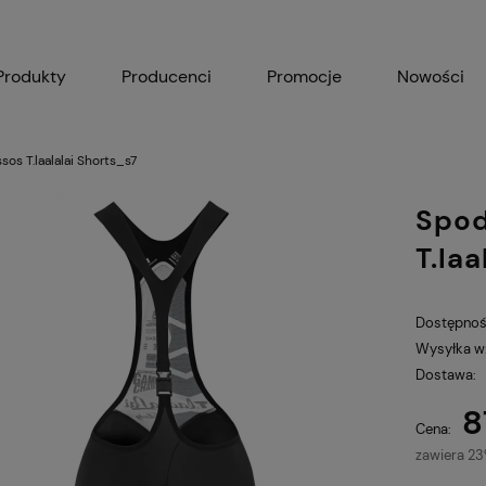
Produkty
Producenci
Promocje
Nowości
os T.laalalai Shorts_s7
Spod
T.la
Dostępnoś
Wysyłka w
Dostawa:
8
Cena nie zawiera ewe
Cena:
płatności
zawiera 2