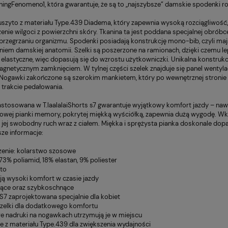
ningFenomeno1, która gwarantuje, że są to „najszybsze” damskie spodenki 
11,00 zł
1
Cena regularna:
Cena
uszyto z materiału Type.439 Diadema, który zapewnia wysoką rozciągliwoś
12,00 zł
2
Enervit Pre Sport
Rower Cannondale Jekyll
Najniższa cena:
Naj
ie wilgoci z powierzchni skóry. Tkanina ta jest poddana specjalnej obróbce
29 Carbon 2
12,00 zł
1
przegrzaniu organizmu. Spodenki posiadają konstrukcję mono-bib, czyli mają
iem damskiej anatomii. Szelki są poszerzone na ramionach, dzięki czemu lepi
 elastyczne, więc dopasują się do wzrostu użytkowniczki. Unikalna konstruk
agnetycznym zamknięciem. W tylnej części szelek znajduje się panel wentyla
Nogawki zakończone są szerokim mankietem, który po wewnętrznej stronie m
trakcie pedałowania.
stosowana w T.laalalaiShorts s7 gwarantuje wyjątkowy komfort jazdy – nawe
owej pianki memory, pokrytej miękką wyściółką, zapewnia dużą wygodę. Wkł
 jej swobodny ruch wraz z ciałem. Miękka i sprężysta pianka doskonale dop
sze informacje:
zenie: kolarstwo szosowe
 73% poliamid, 18% elastan, 9% poliester
ato
ją wysoki komfort w czasie jazdy
ące oraz szybkoschnące
S7 zaprojektowana specjalnie dla kobiet
szelki dla dodatkowego komfortu
we nadruki na nogawkach utrzymują je w miejscu
 z materiału Type.439 dla zwiększenia wydajności