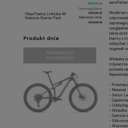
aeroPatter
99,00 zł
Cena regularna:
Model ten 
129,00 zł
Oleje Peatys Linklube All
Galaretka 
Najniższa cena:
odprowadzen
Seasons Starter Pack
45g
129,00 zł
zapobiega 
uwzględnien
także dość
Produkt dnia
klamry z m
oddychać. 
nogawek w 
POWIADOM O
DOSTĘPNOŚCI
Wkładka za
trójwarstw
pozwala na
Najważniej
- Przeznac
- Materiał:
- Sezon: L
- Zapewnia
- Oddychaj
- Wkładka 
- Szersze 
- Silikono
- Wykonane