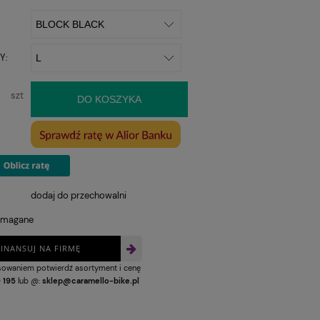
Y:
szt
DO KOSZYKA
dodaj do przechowalni
ymagane
FINANSUJ NA FIRMĘ
nsowaniem potwierdź asortyment i cenę
 195
lub @:
sklep@caramello-bike.pl