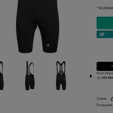
*
ROZMIAR
Przed sfina
tel.:
692 890
Ocena:
Producent