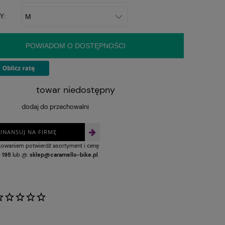
Y:
POWIADOM O DOSTĘPNOŚCI
towar niedostępny
dodaj do przechowalni
FINANSUJ NA FIRMĘ
nsowaniem potwierdź asortyment i cenę
 195
lub @:
sklep@caramello-bike.pl
: