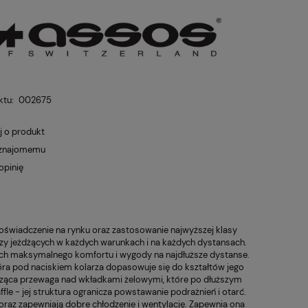
ktu:
002675
OŚCI
j o produkt
 znajomemu
opinię
doświadczenie na rynku oraz zastosowanie najwyższej klasy
rzy jeżdżących w każdych warunkach i na każdych dystansach.
cych maksymalnego komfortu i wygody na najdłuższe dystanse.
óra pod naciskiem kolarza dopasowuje się do kształtów jego
acząca przewaga nad wkładkami żelowymi, które po dłuższym
fle - jej struktura ogranicza powstawanie podrażnień i otarć.
oraz zapewniają dobre chłodzenie i wentylację. Zapewnia ona