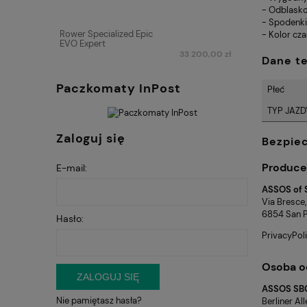
- Odblask
- Spodenki
Rower Specialized Epic
- Kolor cza
EVO Expert
33 200,00 zł
Dane t
Paczkomaty InPost
Płeć
TYP JAZD
Zaloguj się
Bezpie
Produce
E-mail:
ASSOS of 
Via Bresce,
6854 San Pi
Hasło:
PrivacyPo
Osoba o
ZALOGUJ SIĘ
ASSOS SB
Nie pamiętasz hasła?
Berliner Al