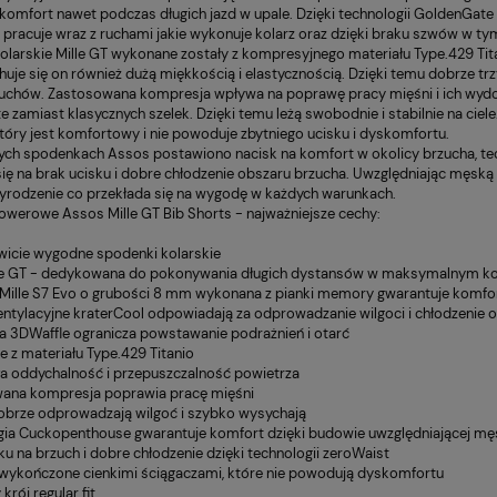
15,00 zł
omfort nawet podczas długich jazd w upale. Dzięki technologii GoldenGate pr
Cena regularna:
Cena
pracuje wraz z ruchami jakie wykonuje kolarz oraz dzięki braku szwów w tym
20,00 zł
t Carbo Gel C2:1
Baton Enervit Carbo Bar
olarskie Mille GT wykonane zostały z kompresyjnego materiału Type.429 Ti
Najniższa cena:
Naj
l
C2:1 PRO 45g
chuje się on również dużą miękkością i elastycznością. Dzięki temu dobrze t
20,00 zł
chów. Zastosowana kompresja wpływa na poprawę pracy mięśni i ich wydol
te zamiast klasycznych szelek. Dzięki temu leżą swobodnie i stabilnie na c
który jest komfortowy i nie powoduje zbytniego ucisku i dyskomfortu.
ych spodenkach Assos postawiono nacisk na komfort w okolicy brzucha, tech
się na brak ucisku i dobre chłodzenie obszaru brzucha. Uwzględniając męsk
yrodzenie co przekłada się na wygodę w każdych warunkach.
owerowe Assos Mille GT Bib Shorts - najważniejsze cechy:
icie wygodne spodenki kolarskie
lle GT - dedykowana do pokonywania długich dystansów w maksymalnym k
Mille S7 Evo o grubości 8 mm wykonana z pianki memory gwarantuje komfo
entylacyjne kraterCool odpowiadają za odprowadzanie wilgoci i chłodzenie o
a 3DWaffle ogranicza powstawanie podrażnień i otarć
 z materiału Type.429 Titanio
a oddychalność i przepuszczalność powietrza
ana kompresja poprawia pracę mięśni
obrze odprowadzają wilgoć i szybko wysychają
gia Cuckopenthouse gwarantuje komfort dzięki budowie uwzględniającej m
ku na brzuch i dobre chłodzenie dzięki technologii zeroWaist
wykończone cienkimi ściągaczami, które nie powodują dyskomfortu
rój regular fit