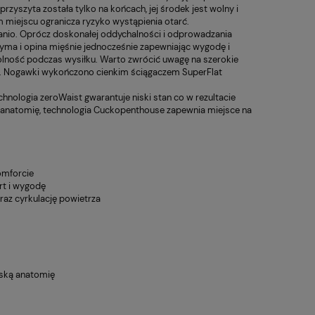
11,00 zł
95,00 zł
zyszyta została tylko na końcach, jej środek jest wolny i
 regularna:
Cena regularna:
 miejscu ogranicza ryzyko wystąpienia otarć.
12,00 zł
120,00 zł
Napój Enervit Isocarb C2:1
Napój Ene
tanio. Oprócz doskonałej oddychalności i odprowadzania
niższa cena:
Najniższa cena:
PRO 650g Mild Limon
PRO 650g
rzyma i opina mięśnie jednocześnie zapewniając wygodę i
bidon gra
12,00 zł
120,00 zł
ność podczas wysiłku. Warto zwrócić uwagę na szerokie
iele. Nogawki wykończono cienkim ściągaczem SuperFlat
nologia zeroWaist gwarantuje niski stan co w rezultacie
ą anatomię, technologia Cuckopenthouse zapewnia miejsce na
omforcie
rt i wygodę
raz cyrkulację powietrza
ęską anatomię