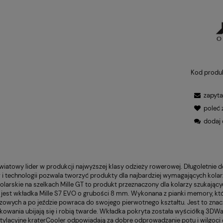
Kod produ
POWIADOM O DOSTĘPN
zapyta
poleć
dodaj 
wiatowy lider w produkcji najwyższej klasy odzieży rowerowej. Długoletnie 
 i technologii pozwala tworzyć produkty dla najbardziej wymagających kola
olarskie na szelkach Mille GT to produkt przeznaczony dla kolarzy szukają
 jest wkładka Mille S7 EVO o grubości 8 mm. Wykonana z pianki memory, kt
zowych a po jeździe powraca do swojego pierwotnego kształtu. Jest to zn
kowania ubijają się i robią twarde. Wkładka pokryta została wyściółką 3DWaf
tylacyjne kraterCooler odpowiadają za dobre odprowadzanie potu i wilgoci 