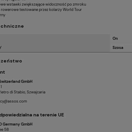
owe wstawki zwiększające widoczność po zmroku
 rowerowe testowane przez kolarzy World Tour
rny
echniczne
On
Y
Szosa
czeństwo
nt
Switzerland GmbH
 1
etro di Stabio, Szwajcaria
licy@assos.com
dpowiedzialna na terenie UE
O Germany GmbH
lee 58