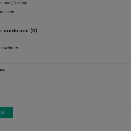
mstadt, Niemcy
ssos.com
o produkcie (0)
pseudonim:
ia:
IJ