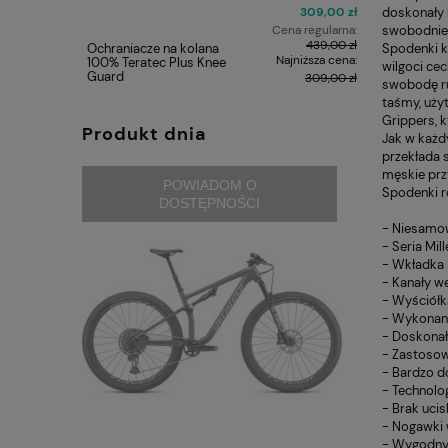
309,00 zł
doskonały k
Cena regularna:
swobodnie 
439,00 zł
Ochraniacze na kolana
Żel Enervi
Spodenki k
Najniższa cena:
100% Teratec Plus Knee
PRO 60 m
wilgoci ce
Guard
309,00 zł
swobodę ru
taśmy, uży
Grippers, 
Produkt dnia
Jak w każd
przekłada 
męskie prz
POWIADOM O
Spodenki r
DOSTĘPNOŚCI
- Niesamow
- Seria Mi
- Wkładka 
- Kanały w
- Wyściółk
- Wykonane
- Doskonał
- Zastosow
- Bardzo d
- Technolo
- Brak ucis
- Nogawki 
- Wygodny k