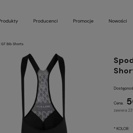
Produkty
Producenci
Promocje
Nowości
 GT Bib Shorts
Spod
Shor
Dostępnoś
5
Cena:
zawiera 2
*
KOLOR: