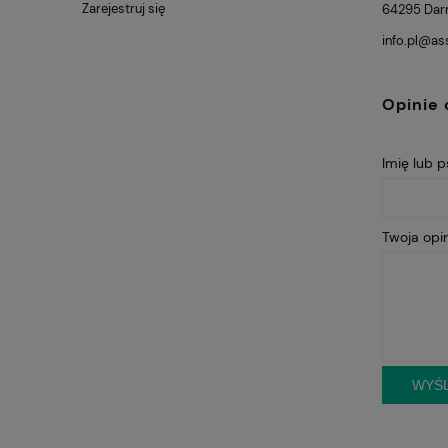
Zarejestruj się
64295 Dar
info.pl@a
Opinie 
Imię lub 
Twoja opin
WYŚL