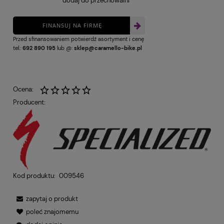
dodaj do przechowalni
FINANSUJ NA FIRMĘ
Przed sfinansowaniem potwierdź asortyment i cenę
tel.:
692 890 195
lub @:
sklep@caramello-bike.pl
Ocena:
Producent:
Kod produktu:
009546
zapytaj o produkt
poleć znajomemu