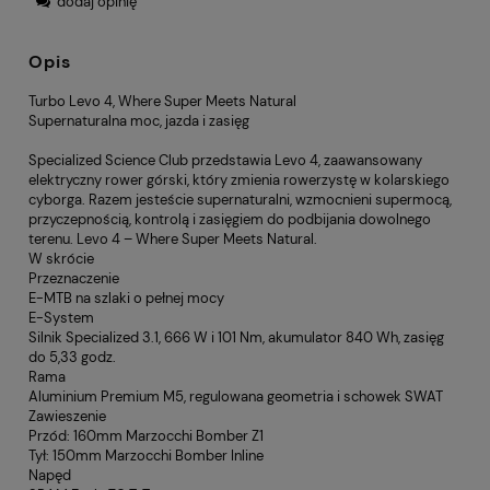
dodaj opinię
Opis
Turbo Levo 4, Where Super Meets Natural
Supernaturalna moc, jazda i zasięg
Specialized Science Club przedstawia Levo 4, zaawansowany
elektryczny rower górski, który zmienia rowerzystę w kolarskiego
cyborga. Razem jesteście supernaturalni, wzmocnieni supermocą,
przyczepnością, kontrolą i zasięgiem do podbijania dowolnego
terenu. Levo 4 – Where Super Meets Natural.
W skrócie
Przeznaczenie
E-MTB na szlaki o pełnej mocy
E-System
Silnik Specialized 3.1, 666 W i 101 Nm, akumulator 840 Wh, zasięg
do 5,33 godz.
Rama
Aluminium Premium M5, regulowana geometria i schowek SWAT
Zawieszenie
Przód: 160mm Marzocchi Bomber Z1
Tył: 150mm Marzocchi Bomber Inline
Napęd