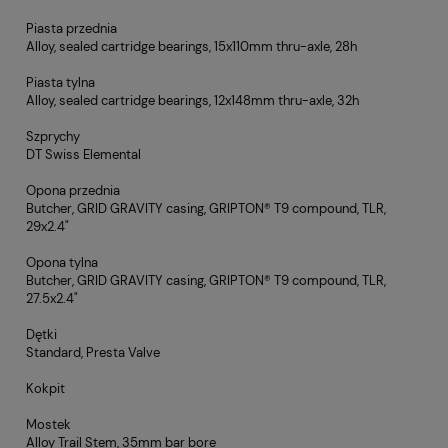
Piasta przednia
Alloy, sealed cartridge bearings, 15x110mm thru-axle, 28h
Piasta tylna
Alloy, sealed cartridge bearings, 12x148mm thru-axle, 32h
Szprychy
DT Swiss Elemental
Opona przednia
Butcher, GRID GRAVITY casing, GRIPTON® T9 compound, TLR,
29x2.4"
Opona tylna
Butcher, GRID GRAVITY casing, GRIPTON® T9 compound, TLR,
27.5x2.4"
Dętki
Standard, Presta Valve
Kokpit
Mostek
Alloy Trail Stem, 35mm bar bore