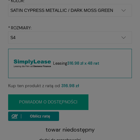
*
KOLOR:
*
ROZMIARY:
Leasing
316.98 zł x 48 rat
Kup ten produkt z ratą od
316.98 zł
POWIADOM O DOSTĘPNOŚCI
towar niedostępny