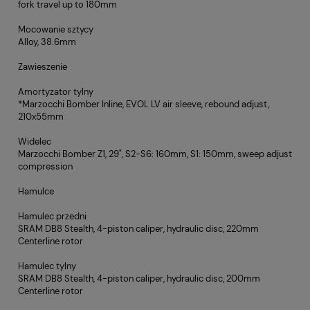
fork travel up to 180mm
Mocowanie sztycy
Alloy, 38.6mm
Zawieszenie
Amortyzator tylny
*Marzocchi Bomber Inline, EVOL LV air sleeve, rebound adjust,
210x55mm
Widelec
Marzocchi Bomber Z1, 29", S2-S6: 160mm, S1: 150mm, sweep adjust
compression
Hamulce
Hamulec przedni
SRAM DB8 Stealth, 4-piston caliper, hydraulic disc, 220mm
Centerline rotor
Hamulec tylny
SRAM DB8 Stealth, 4-piston caliper, hydraulic disc, 200mm
Centerline rotor