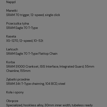
Napęd
Manetki
SRAM 70 trigger, 12-speed, single click
Przerzutka tylna
SRAM Eagle 70 T-Type
Kaseta
XS-1270, 12-speed, 10-52t
Łańcuch
SRAM Eagle 70 T-Type Flattop Chain
Korba
SRAM S1000 Crankset, ISIS Interface, Integrated Guard, 55mm
Chainline, 155mm
Zębatki przednie
SRAM 34t T-Type chainring, 104 BCD, steel
Koła i opony
Obręcze
Specialized, hookless alloy, 30mm inner width, tubeless ready