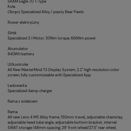
SRAM Eagle 70 T-Type
Koła
Obręcz Specialized Alloy / piasty Bear Pawls
Rower elektryczny
Silnik
Specialized 3.1 Motor, 101Nm torque, 666Nm power
Akumulator
840Wh battery
UI/kontroler
All New MasterMind T3 Display System, 2.2" high resolution color
screen, fully customizeable with Specialized App
Ładowarka
Specialized 4amp charger
Rama z widelcem
Rama
All new Levo 4 M5 Alloy frame, 150mm travel,, adjustable chainstay,
adjustable head tube angle, adjustable bottom bracket, internal
SWAT storage 148mm spacing, 29" front wheel/27.5" rear wheel,