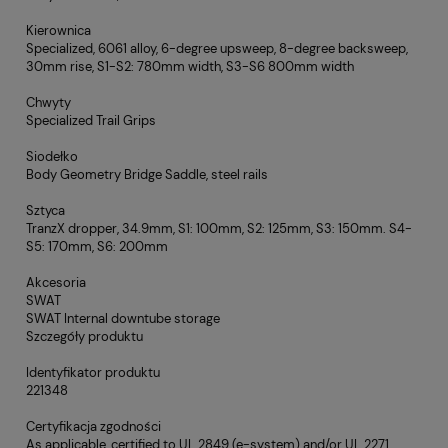
Kierownica
Specialized, 6061 alloy, 6-degree upsweep, 8-degree backsweep,
30mm rise, S1-S2: 780mm width, S3-S6 800mm width
Chwyty
Specialized Trail Grips
Siodełko
Body Geometry Bridge Saddle, steel rails
Sztyca
TranzX dropper, 34.9mm, S1: 100mm, S2: 125mm, S3: 150mm. S4-
S5: 170mm, S6: 200mm
Akcesoria
SWAT
SWAT Internal downtube storage
Szczegóły produktu
Identyfikator produktu
221348
Certyfikacja zgodności
As applicable, certified to UL 2849 (e-system) and/or UL 2271