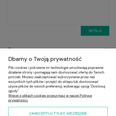
WYŚLIJ
Pomoc
Dbamy o Twoją prywatność
Aktualności
Pliki cookies i pokrewne im technologie umożliwiają poprawne
działanie strony i pomagają nam dostosować ofertę do Twoich
Moje konto
potrzeb. Możesz zaakceptować wykorzystanie przez nas
wszystkich tych plików i przejść do sklepu lub dostosować
Płatności i dostawa
użycie plików do swoich preferencji, wybierając opcję "Dostosuj
zgody".
Więcej o plikach cookies przeczytasz w naszej Polityce
Informacje
prywatności.
O nas
ZAAKCEPTUJ TYLKO NIEZBĘDNE