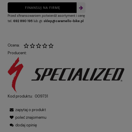
FINANSUJ NA FIRMĘ
Przed sfinansowaniem potwierdź asortyment i cenę
tel.:
692 890 195
lub @:
sklep@caramello-bike.pl
Ocena:
Producent:
Kod produktu:
009731
zapytaj o produkt
poleć znajomemu
dodaj opinię