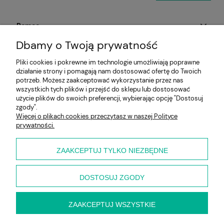
Pomoc
Dbamy o Twoją prywatność
Aktualności
Pliki cookies i pokrewne im technologie umożliwiają poprawne
działanie strony i pomagają nam dostosować ofertę do Twoich
Moje konto
potrzeb. Możesz zaakceptować wykorzystanie przez nas
wszystkich tych plików i przejść do sklepu lub dostosować
Płatności i dostawa
użycie plików do swoich preferencji, wybierając opcję "Dostosuj
zgody".
Więcej o plikach cookies przeczytasz w naszej Polityce
Informacje
prywatności.
O nas
ZAAKCEPTUJ TYLKO NIEZBĘDNE
DOSTOSUJ ZGODY
ZAAKCEPTUJ WSZYSTKIE