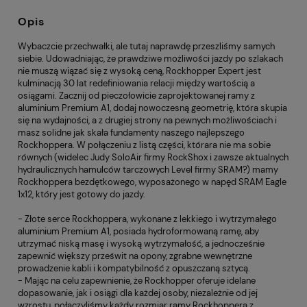
Opis
Wybaczcie przechwałki, ale tutaj naprawdę przeszliśmy samych
siebie. Udowadniając, że prawdziwe możliwości jazdy po szlakach
nie muszą wiązać się z wysoką ceną, Rockhopper Expert jest
kulminacją 30 lat redefiniowania relacji między wartością a
osiągami. Zacznij od pieczołowicie zaprojektowanej ramy z
aluminium Premium A1, dodaj nowoczesną geometrię, która skupia
się na wydajności, a z drugiej strony na pewnych możliwościach i
masz solidne jak skała fundamenty naszego najlepszego
Rockhoppera. W połączeniu z listą części, którara nie ma sobie
równych (widelec Judy SoloAir firmy RockShox i zawsze aktualnych
hydraulicznych hamulców tarczowych Level firmy SRAM?) mamy
Rockhoppera bezdętkowego, wyposażonego w napęd SRAM Eagle
1x12, który jest gotowy do jazdy.
- Złote serce Rockhoppera, wykonane z lekkiego i wytrzymałego
aluminium Premium A1, posiada hydroformowaną ramę, aby
utrzymać niską masę i wysoką wytrzymałość, a jednocześnie
zapewnić większy prześwit na opony, zgrabne wewnętrzne
prowadzenie kabli i kompatybilność z opuszczaną sztycą.
- Mając na celu zapewnienie, że Rockhopper oferuje idelane
dopasowanie, jak i osiągi dla każdej osoby, niezależnie od jej
wzrostu, połączyliśmy każdy rozmiar ramy Rockhoppera z