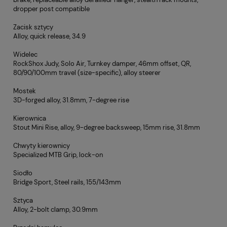
dropper post compatible
Zacisk sztycy
Alloy, quick release, 34.9
Widelec
RockShox Judy, Solo Air, Turnkey damper, 46mm offset, QR,
80/90/100mm travel (size-specific), alloy steerer
Mostek
3D-forged alloy, 31.8mm, 7-degree rise
Kierownica
Stout Mini Rise, alloy, 9-degree backsweep, 15mm rise, 31.8mm
Chwyty kierownicy
Specialized MTB Grip, lock-on
Siodło
Bridge Sport, Steel rails, 155/143mm
Sztyca
Alloy, 2-bolt clamp, 30.9mm