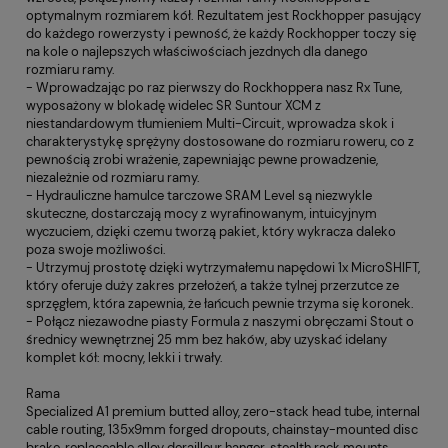
optymalnym rozmiarem kół. Rezultatem jest Rockhopper pasujący
do każdego rowerzysty i pewność, że każdy Rockhopper toczy się
na kole o najlepszych właściwościach jezdnych dla danego
rozmiaru ramy.
- Wprowadzając po raz pierwszy do Rockhoppera nasz Rx Tune,
wyposażony w blokadę widelec SR Suntour XCM z
niestandardowym tłumieniem Multi-Circuit, wprowadza skok i
charakterystykę sprężyny dostosowane do rozmiaru roweru, co z
pewnością zrobi wrażenie, zapewniając pewne prowadzenie,
niezależnie od rozmiaru ramy.
- Hydrauliczne hamulce tarczowe SRAM Level są niezwykle
skuteczne, dostarczają mocy z wyrafinowanym, intuicyjnym
wyczuciem, dzięki czemu tworzą pakiet, który wykracza daleko
poza swoje możliwości.
- Utrzymuj prostotę dzięki wytrzymałemu napędowi 1x MicroSHIFT,
który oferuje duży zakres przełożeń, a także tylnej przerzutce ze
sprzęgłem, która zapewnia, że łańcuch pewnie trzyma się koronek.
- Połącz niezawodne piasty Formula z naszymi obręczami Stout o
średnicy wewnętrznej 25 mm bez haków, aby uzyskać idelany
komplet kół: mocny, lekki i trwały.
Rama
Specialized A1 premium butted alloy, zero-stack head tube, internal
cable routing, 135x9mm forged dropouts, chainstay-mounted disc
brake, replaceable alloy derailleur hanger, stealth rack mounts,