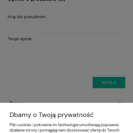
Imię lub pseudonim:
Twoja opinia:
WYŚLIJ
Pomoc
Dbamy o Twoją prywatność
Aktualności
Pliki cookies i pokrewne im technologie umożliwiają poprawne
działanie strony i pomagają nam dostosować ofertę do Twoich
Moje konto