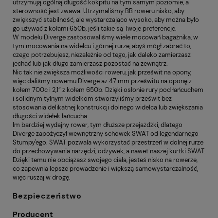
utrzymują ogólną długość kokpitu na tym samym poziomie, a
sterowność jest żwawa. Utrzymaliśmy BB roweru nisko, aby
zwiększyć stabilność, ale wystarczająco wysoko, aby można było
go używać z kołami 650b, jeśli takie są Twoje preferencje.
W modelu Diverge zastosowaliśmy wiele mocowań bagażnika, w
tym mocowania na widelcu i górnej rurze, abyś mógł zabrać to,
czego potrzebujesz, niezależnie od tego, jak daleko zamierzasz
jechać lub jak długo zamierzasz pozostać na zewnątrz.
Nic tak nie zwiększa możliwości roweru, jak prześwit na opony,
więc daliśmy nowemu Diverge aż 47 mm prześwitu na oponę z
kołem 700c i 2,1” z kołem 650b. Dzięki osłonie rury pod łańcuchem
i solidnym tylnym widełkom stworzyliśmy prześwit bez
stosowania delikatnej konstrukcji dolnego widelca lub zwiększania
długości widełek łańcucha.
Im bardziej wydajny rower, tym dłuższe przejażdżki, dlatego
Diverge zapożyczył wewnętrzny schowek SWAT od legendarnego
Stumpy'ego. SWAT pozwala wykorzystać przestrzeń w dolnej rurze
do przechowywania narzędzi, odżywek, a nawet naszej kurtki SWAT.
Dzięki temu nie obciążasz swojego ciała, jesteś nisko na rowerze,
co zapewnia lepsze prowadzenie i większą samowystarczalność,
więc ruszaj w drogę.
Bezpieczeństwo
Producent