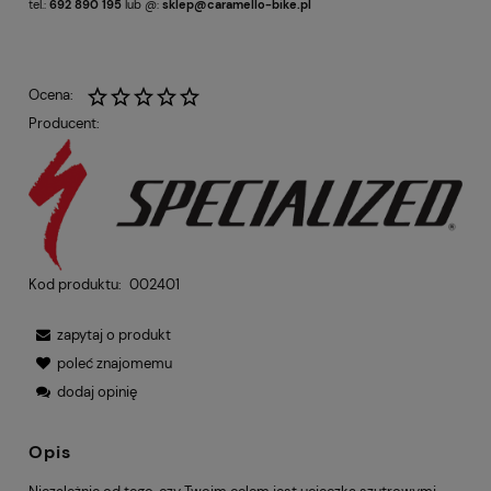
tel.:
692 890 195
lub @:
sklep@caramello-bike.pl
Ocena:
Producent:
Kod produktu:
002401
zapytaj o produkt
poleć znajomemu
dodaj opinię
Opis