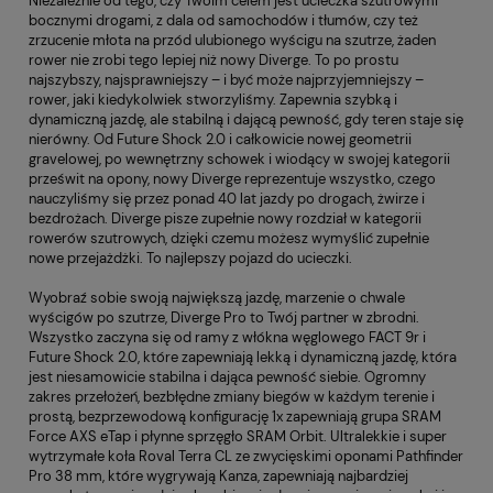
Niezależnie od tego, czy Twoim celem jest ucieczka szutrowymi
bocznymi drogami, z dala od samochodów i tłumów, czy też
zrzucenie młota na przód ulubionego wyścigu na szutrze, żaden
rower nie zrobi tego lepiej niż nowy Diverge. To po prostu
najszybszy, najsprawniejszy – i być może najprzyjemniejszy –
rower, jaki kiedykolwiek stworzyliśmy. Zapewnia szybką i
dynamiczną jazdę, ale stabilną i dającą pewność, gdy teren staje się
nierówny. Od Future Shock 2.0 i całkowicie nowej geometrii
gravelowej, po wewnętrzny schowek i wiodący w swojej kategorii
prześwit na opony, nowy Diverge reprezentuje wszystko, czego
nauczyliśmy się przez ponad 40 lat jazdy po drogach, żwirze i
bezdrożach. Diverge pisze zupełnie nowy rozdział w kategorii
rowerów szutrowych, dzięki czemu możesz wymyślić zupełnie
nowe przejażdżki. To najlepszy pojazd do ucieczki.
Wyobraź sobie swoją największą jazdę, marzenie o chwale
wyścigów po szutrze, Diverge Pro to Twój partner w zbrodni.
Wszystko zaczyna się od ramy z włókna węglowego FACT 9r i
Future Shock 2.0, które zapewniają lekką i dynamiczną jazdę, która
jest niesamowicie stabilna i dająca pewność siebie. Ogromny
zakres przełożeń, bezbłędne zmiany biegów w każdym terenie i
prostą, bezprzewodową konfigurację 1x zapewniają grupa SRAM
Force AXS eTap i płynne sprzęgło SRAM Orbit. Ultralekkie i super
wytrzymałe koła Roval Terra CL ze zwycięskimi oponami Pathfinder
Pro 38 mm, które wygrywają Kanza, zapewniają najbardziej