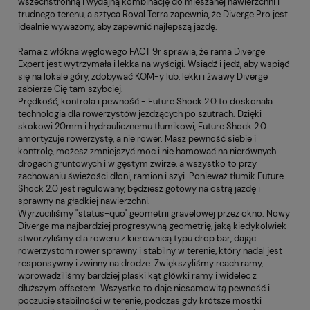
wszechstronną i wydajną kombinację do mieszanej nawierzchni i
trudnego terenu, a sztyca Roval Terra zapewnia, że Diverge Pro jest
idealnie wyważony, aby zapewnić najlepszą jazdę.
Rama z włókna węglowego FACT 9r sprawia, że rama Diverge
Expert jest wytrzymała i lekka na wyścigi. Wsiądź i jedź, aby wspiąć
się na lokale góry, zdobywać KOM-y lub, lekki i żwawy Diverge
zabierze Cię tam szybciej.
Prędkość, kontrola i pewność - Future Shock 2.0 to doskonała
technologia dla rowerzystów jeżdżących po szutrach. Dzięki
skokowi 20mm i hydraulicznemu tłumikowi, Future Shock 2.0
amortyzuje rowerzystę, a nie rower. Masz pewność siebie i
kontrolę, możesz zmniejszyć moc i nie hamować na nierównych
drogach gruntowych i w gęstym żwirze, a wszystko to przy
zachowaniu świeżości dłoni, ramion i szyi. Ponieważ tłumik Future
Shock 2.0 jest regulowany, będziesz gotowy na ostrą jazdę i
sprawny na gładkiej nawierzchni.
Wyrzuciliśmy "status-quo" geometrii gravelowej przez okno. Nowy
Diverge ma najbardziej progresywną geometrię, jaką kiedykolwiek
stworzyliśmy dla roweru z kierownicą typu drop bar, dając
rowerzystom rower sprawny i stabilny w terenie, który nadal jest
responsywny i zwinny na drodze. Zwiększyliśmy reach ramy,
wprowadziliśmy bardziej płaski kąt główki ramy i widelec z
dłuższym offsetem. Wszystko to daje niesamowitą pewność i
poczucie stabilności w terenie, podczas gdy krótsze mostki