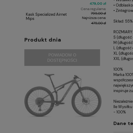
479,00 zł
• Odblasko
Cena regularna:
• Zintegro
799,00 zł
Kask Specialized Airnet
Kask szos
Najniższa cena:
Mips
Skład: 55%
479,00 zł
ROZMIARY
S (długość
Produkt dnia
M (długość
L (długość
XL (długo
POWIADOM O
XXL (długo
DOSTĘPNOŚCI
100%
Marka 100%
współczesn
największy
inspiruje z
Niezależnie
Ile Wysiłku
- 100%
Dane t