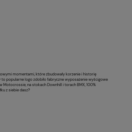
145,00 zł
650,00 zł
 regularna:
Cena regularna:
149,00 zł
970,00 zł
Kask szosowy Giro Synthe
Ochraniac
niższa cena:
Najniższa cena:
Specializ
czarno-c
169,00 zł
650,00 zł
wymi momentami, które zbudowały korzenie i historię
y to popularne logo zdobiło fabryczne wyposażenie wyścigowe
w Motocrossie, na stokach Downhill i torach BMX, 100%
łku z siebie dasz?