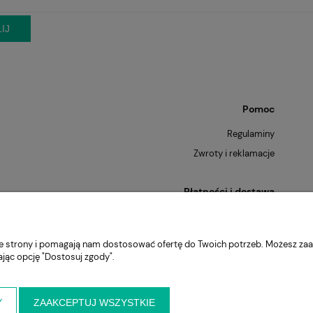
IJ
Pomoc
Regulaminy
Zwroty i reklamacje
Płatności i dostawa
Formy płatności
Raty
nie strony i pomagają nam dostosować ofertę do Twoich potrzeb. Możesz zaa
Czas i koszty dostawy
ając opcję "Dostosuj zgody".
Czas realizacji zamówienia
Y
ZAAKCEPTUJ WSZYSTKIE