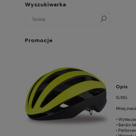
Wyszukiwarka
Promocje
PO
Opis
SLING
Mniej znacz
• Wytłacza
• Bardzo l
• Perforow
• Wstawki 