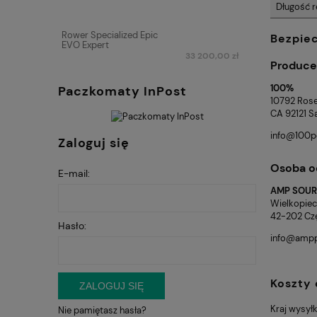
Długość r
Rower Specialized Epic
Bezpie
EVO Expert
33 200,00 zł
Produce
100%
Paczkomaty InPost
10792 Rose
CA 92121 S
info@100p
Zaloguj się
Osoba o
E-mail:
AMP SOURC
Wielkopie
42-202 Cz
Hasło:
info@ampp
Koszty
ZALOGUJ SIĘ
Kraj wysyłk
Nie pamiętasz hasła?