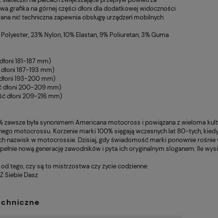
239,00 zł
wa grafika na górnej części dłoni dla dodatkowej widoczności
Cena regularna:
Cena
wana nić techniczna zapewnia obsługę urządzeń mobilnych
299,00 zł
owy Giro Saga
Łańcuch Sram GX Eagle 126
Najniższa cena:
Naj
Power Lock 12 rz
 Polyester, 23% Nylon, 10% Elastan, 9% Poliuretan, 3% Guma
239,00 zł
:
 dłoni 181-187 mm)
 dłoni 187-193 mm)
 dłoni 193-200 mm)
ść dłoni 200-209 mm)
ść dłoni 209-216 mm)
 zawsze była synonimem Americana motocross i powiązana z wieloma kulto
ego motocrossu. Korzenie marki 100% sięgają wczesnych lat 80-tych, kied
ch nazwisk w motocrossie. Dzisiaj, gdy świadomość marki ponownie rośnie 
upełnie nową generację zawodników i pyta ich oryginalnym sloganem: Ile wysi
 od tego, czy są to mistrzostwa czy życie codzienne:
 Z Siebie Dasz
echniczne