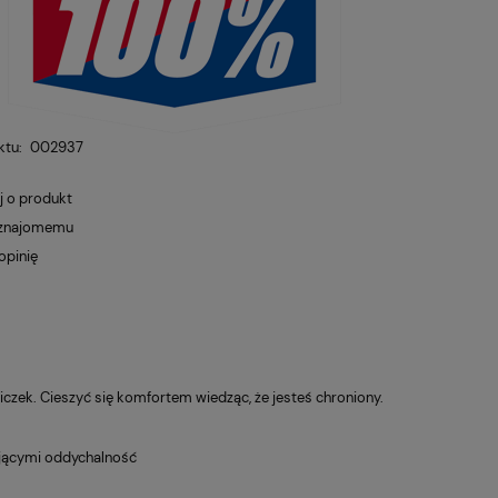
ktu:
002937
j o produkt
 znajomemu
opinię
wiczek. Cieszyć się komfortem wiedząc, że jesteś chroniony.
iającymi oddychalność