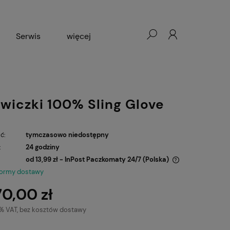
Serwis
więcej
Wypożyczalnia rowerów
wiczki 100% Sling Glove
ć:
tymczasowo niedostępny
:
24 godziny
od 13,99 zł
- InPost Paczkomaty 24/7
(Polska)
formy dostawy
Cena nie zawiera ewentualnych kosztów
70,00 zł
płatności
3% VAT, bez kosztów dostawy