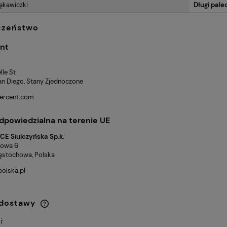
ękawiczki
Długi pale
czeństwo
nt
lle St
an Diego, Stany Zjednoczone
ercent.com
dpowiedzialna na terenie UE
E Siulczyńska Sp.k.
cowa 6
ęstochowa, Polska
olska.pl
 dostawy
i: