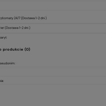
Cena nie zawiera ewentualnych
kosztów płatności
czkomaty 24/7
(Dostawa 1-2 dni )
ier
(Dostawa 1-2 dni )
baryt
o produkcie (0)
pseudonim:
ia: