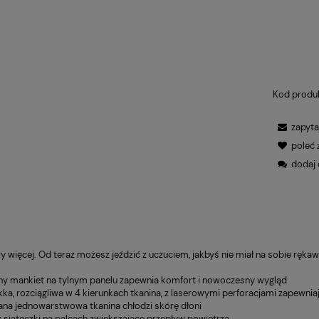
Kod produ
zapyta
WIADOM O DOSTĘPNOŚCI
poleć
dodaj 
y więcej. Od teraz możesz jeździć z uczuciem, jakbyś nie miał na sobie ręka
ny mankiet na tylnym panelu zapewnia komfort i nowoczesny wygląd
ekka, rozciągliwa w 4 kierunkach tkanina, z laserowymi perforacjami zapewn
ana jednowarstwowa tkanina chłodzi skórę dłoni
z siateczki na palcach zwiększające przepływ powietrza