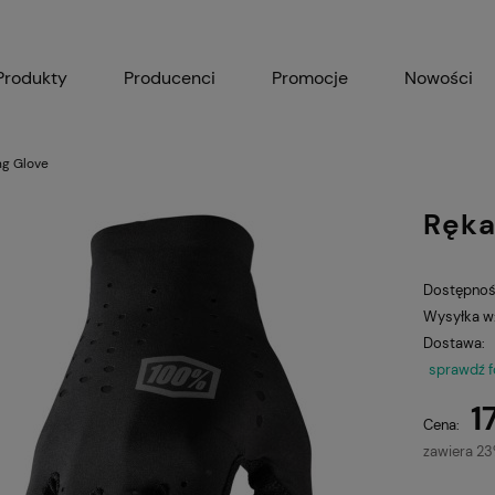
Produkty
Producenci
Promocje
Nowości
ng Glove
Ręka
Dostępnoś
Wysyłka w
Dostawa:
sprawdź 
1
Cena:
zawiera 2