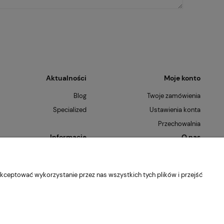
Aktualności
Moje konto
Blog
Twoje zamówienia
Specialized
Ustawienia konta
Przechowalnia
Informacje
O nas
Polityka prywatności
Kontakt i dane firmy
Jak kupować?
O firmie
kceptować wykorzystanie przez nas wszystkich tych plików i przejść