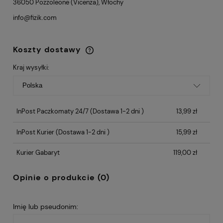
36050 Pozzoleone (Vicenza), Włochy
info@fizik.com
Koszty dostawy
Cena nie zawiera ewentualnych kosztów
płatności
Kraj wysyłki:
InPost Paczkomaty 24/7
(Dostawa 1-2 dni )
13,99 zł
InPost Kurier
(Dostawa 1-2 dni )
15,99 zł
Kurier Gabaryt
119,00 zł
Opinie o produkcie (0)
Imię lub pseudonim: