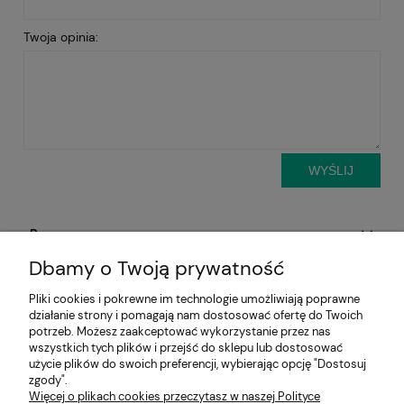
Twoja opinia:
WYŚLIJ
Pomoc
Dbamy o Twoją prywatność
Aktualności
Pliki cookies i pokrewne im technologie umożliwiają poprawne
działanie strony i pomagają nam dostosować ofertę do Twoich
Moje konto
potrzeb. Możesz zaakceptować wykorzystanie przez nas
wszystkich tych plików i przejść do sklepu lub dostosować
Płatności i dostawa
użycie plików do swoich preferencji, wybierając opcję "Dostosuj
zgody".
Więcej o plikach cookies przeczytasz w naszej Polityce
Informacje