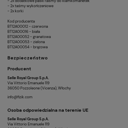
- 2x dodatkowe paski taśmy do klamkomanetek
- 2x taśmy wykończeniowe
- 2x korki
Kod producenta
BT12A00012 - czerwona
BT12A00016 - biała
BT12A00052 - granatowa
BT12A00053 - zielona
BT12A00054 - brązowa
Bezpieczeństwo
Producent
Selle Royal Group S.p.A.
Via Vittorio Emanuele 119
36050 Pozzoleone (Vicenza), Włochy
info@fizik.com
Osoba odpowiedzialna na terenie UE
Selle Royal Group S.p.A.
Via Vittorio Emanuele 119