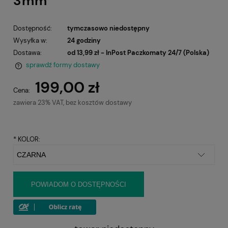
3mm
Dostępność:
tymczasowo niedostępny
Wysyłka w:
24 godziny
Dostawa:
od 13,99 zł
- InPost Paczkomaty 24/7
(Polska)
sprawdź formy dostawy
Cena nie zawiera ewentualnych kosztów płatności
199,00 zł
Cena:
zawiera 23% VAT, bez kosztów dostawy
*
KOLOR:
POWIADOM O DOSTĘPNOŚCI