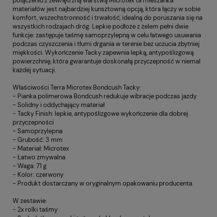
połączeniu z zewnętrzną warstwą Microtex ta mieszanka
materiałów jest najbardziej kunsztowną opcją, która łączy w sobie
komfort, wszechstronność i trwałość, idealną do poruszania się na
wszystkich rodzajach dróg. Lepkie podłoże z żelem pełni dwie
funkcje: zastępuje taśmę samoprzylepną w celu łatwego usuwania
podczas czyszczenia i tłumi drgania w terenie bez uczucia zbytniej
miękkości. Wykończenie Tacky zapewnia lepką, antypoślizgową
powierzchnię, która gwarantuje doskonałą przyczepność w niemal
każdej sytuacji.
Właściwości Terra Microtex Bondcush Tacky:
- Pianka polimerowa Bondcush redukuje wibracje podczas jazdy
- Solidny i oddychający materiał
- Tacky Finish: lepkie, antypoślizgowe wykończenie dla dobrej
przyczepności
- Samoprzylepna
- Grubość: 3 mm
- Materiał: Microtex
- Łatwo zmywalna
- Waga: 71 g
- Kolor: czerwony
- Produkt dostarczany w oryginalnym opakowaniu producenta
W zestawie:
- 2x rolki taśmy