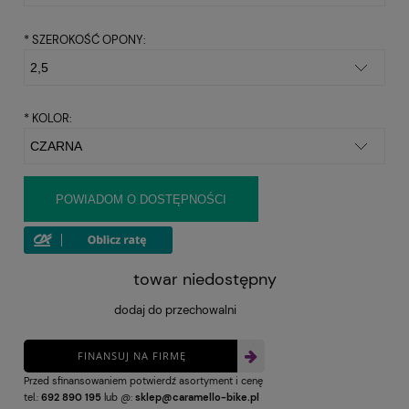
*
SZEROKOŚĆ OPONY:
*
KOLOR:
POWIADOM O DOSTĘPNOŚCI
towar niedostępny
dodaj do przechowalni
FINANSUJ NA FIRMĘ
Przed sfinansowaniem potwierdź asortyment i cenę
tel.:
692 890 195
lub @:
sklep@caramello-bike.pl