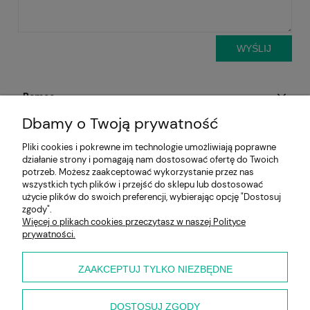
WYŚLIJ
Pomoc
Dbamy o Twoją prywatność
Aktualności
Pliki cookies i pokrewne im technologie umożliwiają poprawne
działanie strony i pomagają nam dostosować ofertę do Twoich
Moje konto
potrzeb. Możesz zaakceptować wykorzystanie przez nas
wszystkich tych plików i przejść do sklepu lub dostosować
Płatności i dostawa
użycie plików do swoich preferencji, wybierając opcję "Dostosuj
zgody".
Więcej o plikach cookies przeczytasz w naszej Polityce
Informacje
prywatności.
O nas
ZAAKCEPTUJ TYLKO NIEZBĘDNE
DOSTOSUJ ZGODY