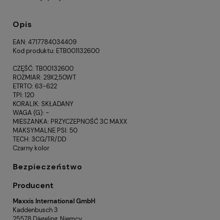
Opis
EAN: 4717784034409
Kod produktu: ETB001132600
CZĘŚĆ: TB00132600
ROZMIAR: 29X2,50WT
ETRTO: 63-622
TPI: 120
KORALIK: SKŁADANY
WAGA (G): -
MIESZANKA: PRZYCZEPNOŚĆ 3C MAXX
MAKSYMALNE PSI: 50
TECH: 3CG/TR/DD
Czarny kolor
Bezpieczeństwo
Producent
Maxxis International GmbH
Kaddenbusch 3
25578 Dägeling, Niemcy