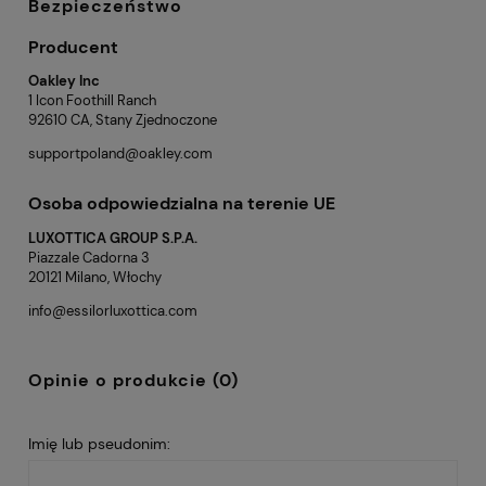
Bezpieczeństwo
Producent
Oakley Inc
1 Icon Foothill Ranch
92610 CA, Stany Zjednoczone
supportpoland@oakley.com
Osoba odpowiedzialna na terenie UE
LUXOTTICA GROUP S.P.A.
Piazzale Cadorna 3
20121 Milano, Włochy
info@essilorluxottica.com
Opinie o produkcie (0)
Imię lub pseudonim: