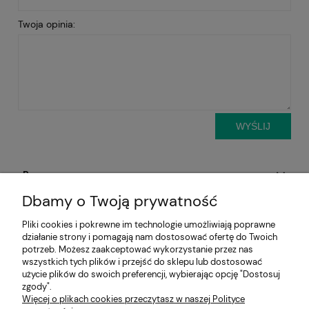
Twoja opinia:
WYŚLIJ
Pomoc
Dbamy o Twoją prywatność
Aktualności
Pliki cookies i pokrewne im technologie umożliwiają poprawne
działanie strony i pomagają nam dostosować ofertę do Twoich
Moje konto
potrzeb. Możesz zaakceptować wykorzystanie przez nas
wszystkich tych plików i przejść do sklepu lub dostosować
Płatności i dostawa
użycie plików do swoich preferencji, wybierając opcję "Dostosuj
zgody".
Więcej o plikach cookies przeczytasz w naszej Polityce
Informacje