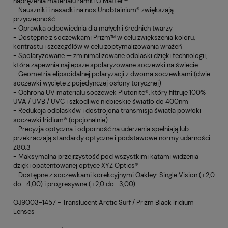
naprężenia materiału ramki O Matter™
- Nauszniki i nasadki na nos Unobtainium® zwiększają
przyczepność
- Oprawka odpowiednia dla małych i średnich twarzy
- Dostępne z soczewkami Prizm™ w celu zwiększenia koloru,
kontrastu i szczegółów w celu zoptymalizowania wrażeń
- Spolaryzowane — zminimalizowane odblaski dzięki technologii,
która zapewnia najlepsze spolaryzowane soczewki na świecie
- Geometria elipsoidalnej polaryzacji z dwoma soczewkami (dwie
soczewki wycięte z pojedynczej osłony torycznej)
- Ochrona UV materiału soczewek Plutonite®, który filtruje 100%
UVA / UVB / UVC i szkodliwe niebieskie światło do 400nm
- Redukcja odblasków i dostrojona transmisja światła powłoki
soczewki Iridium® (opcjonalnie)
- Precyzja optyczna i odporność na uderzenia spełniają lub
przekraczają standardy optyczne i podstawowe normy udarności
Z80.3
- Maksymalna przejrzystość pod wszystkimi kątami widzenia
dzięki opatentowanej optyce XYZ Optics®
- Dostępne z soczewkami korekcyjnymi Oakley: Single Vision (+2,0
do -4,00) i progresywne (+2,0 do -3,00)
OJ9003-1457 - Translucent Arctic Surf / Prizm Black Iridium
Lenses