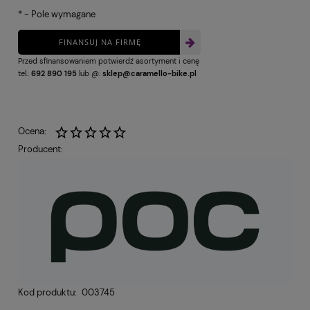
*
- Pole wymagane
FINANSUJ NA FIRMĘ
Przed sfinansowaniem potwierdź asortyment i cenę
tel.:
692 890 195
lub @:
sklep@caramello-bike.pl
Ocena:
Producent:
Kod produktu:
003745