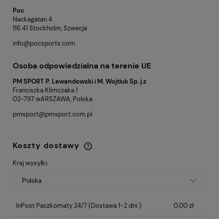
Poc
Nackagatan 4
116 41 Stockholm, Szwecja
info@pocsports.com
Osoba odpowiedzialna na terenie UE
PM SPORT P. Lewandowski i M. Wojtiuk Sp. j.z
Franciszka Klimczaka 1
02-797 wARSZAWA, Polska
pmsport@pmsport.com.pl
Koszty dostawy
Cena nie zawiera ewentualnych kosztów
płatności
Kraj wysyłki:
InPost Paczkomaty 24/7
(Dostawa 1-2 dni )
0,00 zł