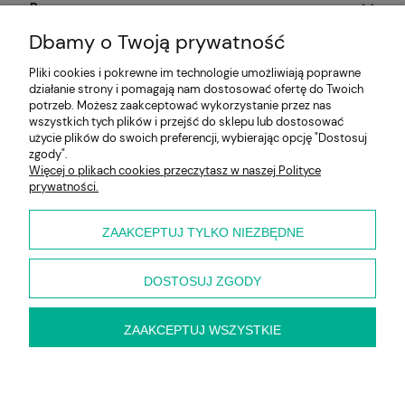
Pomoc
Dbamy o Twoją prywatność
Aktualności
Pliki cookies i pokrewne im technologie umożliwiają poprawne
działanie strony i pomagają nam dostosować ofertę do Twoich
Moje konto
potrzeb. Możesz zaakceptować wykorzystanie przez nas
wszystkich tych plików i przejść do sklepu lub dostosować
Płatności i dostawa
użycie plików do swoich preferencji, wybierając opcję "Dostosuj
zgody".
Więcej o plikach cookies przeczytasz w naszej Polityce
Informacje
prywatności.
O nas
ZAAKCEPTUJ TYLKO NIEZBĘDNE
DOSTOSUJ ZGODY
ZAAKCEPTUJ WSZYSTKIE
pokaż pełną wersję strony