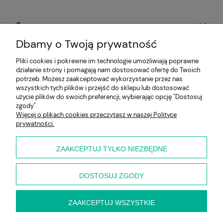
Pomoc
Dbamy o Twoją prywatność
Aktualności
Pliki cookies i pokrewne im technologie umożliwiają poprawne
działanie strony i pomagają nam dostosować ofertę do Twoich
Moje konto
potrzeb. Możesz zaakceptować wykorzystanie przez nas
wszystkich tych plików i przejść do sklepu lub dostosować
Płatności i dostawa
użycie plików do swoich preferencji, wybierając opcję "Dostosuj
zgody".
Więcej o plikach cookies przeczytasz w naszej Polityce
Informacje
prywatności.
O nas
ZAAKCEPTUJ TYLKO NIEZBĘDNE
DOSTOSUJ ZGODY
ZAAKCEPTUJ WSZYSTKIE