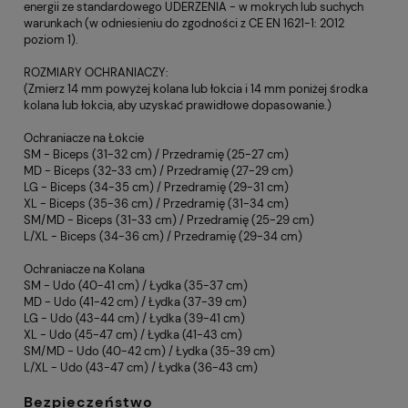
energii ze standardowego UDERZENIA - w mokrych lub suchych
warunkach (w odniesieniu do zgodności z CE EN 1621-1: 2012
poziom 1).
ROZMIARY OCHRANIACZY:
(Zmierz 14 mm powyżej kolana lub łokcia i 14 mm poniżej środka
kolana lub łokcia, aby uzyskać prawidłowe dopasowanie.)
Ochraniacze na Łokcie
SM - Biceps (31-32 cm) / Przedramię (25-27 cm)
MD - Biceps (32-33 cm) / Przedramię (27-29 cm)
LG - Biceps (34-35 cm) / Przedramię (29-31 cm)
XL - Biceps (35-36 cm) / Przedramię (31-34 cm)
SM/MD - Biceps (31-33 cm) / Przedramię (25-29 cm)
L/XL - Biceps (34-36 cm) / Przedramię (29-34 cm)
Ochraniacze na Kolana
SM - Udo (40-41 cm) / Łydka (35-37 cm)
MD - Udo (41-42 cm) / Łydka (37-39 cm)
LG - Udo (43-44 cm) / Łydka (39-41 cm)
XL - Udo (45-47 cm) / Łydka (41-43 cm)
SM/MD - Udo (40-42 cm) / Łydka (35-39 cm)
L/XL - Udo (43-47 cm) / Łydka (36-43 cm)
Bezpieczeństwo