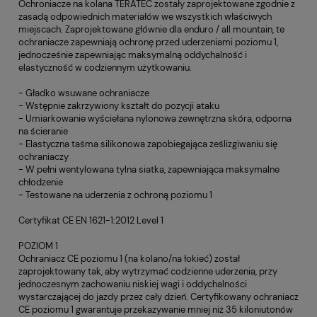
Ochroniacze na kolana TERATEC zostały zaprojektowane zgodnie z
zasadą odpowiednich materiałów we wszystkich właściwych
miejscach. Zaprojektowane głównie dla enduro / all mountain, te
ochraniacze zapewniają ochronę przed uderzeniami poziomu 1,
jednocześnie zapewniając maksymalną oddychalność i
elastyczność w codziennym użytkowaniu.
- Gładko wsuwane ochraniacze
- Wstępnie zakrzywiony kształt do pozycji ataku
- Umiarkowanie wyściełana nylonowa zewnętrzna skóra, odporna
na ścieranie
- Elastyczna taśma silikonowa zapobiegająca ześlizgiwaniu się
ochraniaczy
- W pełni wentylowana tylna siatka, zapewniająca maksymalne
chłodzenie
- Testowane na uderzenia z ochroną poziomu 1
Certyfikat CE EN 1621-1:2012 Level 1
POZIOM 1
Ochraniacz CE poziomu 1 (na kolano/na łokieć) został
zaprojektowany tak, aby wytrzymać codzienne uderzenia, przy
jednoczesnym zachowaniu niskiej wagi i oddychalności
wystarczającej do jazdy przez cały dzień. Certyfikowany ochraniacz
CE poziomu 1 gwarantuje przekazywanie mniej niż 35 kiloniutonów