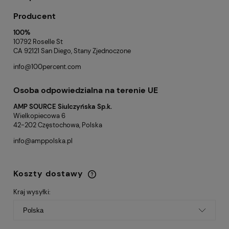
Producent
100%
10792 Roselle St
CA 92121 San Diego, Stany Zjednoczone
info@100percent.com
Osoba odpowiedzialna na terenie UE
AMP SOURCE Siulczyńska Sp.k.
Wielkopiecowa 6
42-202 Częstochowa, Polska
info@amppolska.pl
Koszty dostawy
Cena nie zawiera ewentualnych kosztów
płatności
Kraj wysyłki: