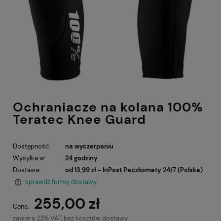
Ochraniacze na kolana 100%
Teratec Knee Guard
Dostępność:
na wyczerpaniu
Wysyłka w:
24 godziny
Dostawa:
od 13,99 zł
- InPost Paczkomaty 24/7
(Polska)
sprawdź formy dostawy
Cena nie zawiera ewentualnych kosztów płatności
255,00 zł
Cena:
zawiera 23% VAT, bez kosztów dostawy