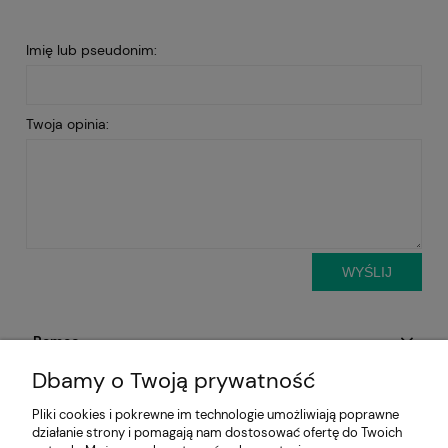
Imię lub pseudonim:
Twoja opinia:
WYŚLIJ
Pomoc
Dbamy o Twoją prywatność
Aktualności
Pliki cookies i pokrewne im technologie umożliwiają poprawne
działanie strony i pomagają nam dostosować ofertę do Twoich
Moje konto