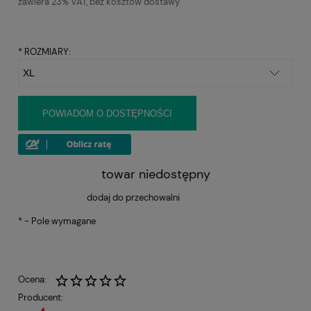
zawiera 23% VAT, bez kosztów dostawy
*
ROZMIARY:
POWIADOM O DOSTĘPNOŚCI
towar niedostępny
dodaj do przechowalni
*
- Pole wymagane
Ocena:
Producent: