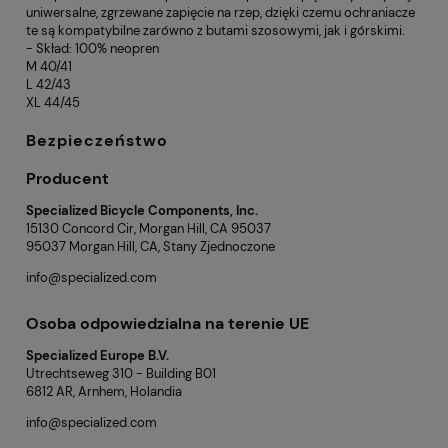
uniwersalne, zgrzewane zapięcie na rzep, dzięki czemu ochraniacze
te są kompatybilne zarówno z butami szosowymi, jak i górskimi.
- Skład: 100% neopren
M 40/41
L 42/43
XL 44/45
Bezpieczeństwo
Producent
Specialized Bicycle Components, Inc.
15130 Concord Cir, Morgan Hill, CA 95037
95037 Morgan Hill, CA, Stany Zjednoczone
info@specialized.com
Osoba odpowiedzialna na terenie UE
Specialized Europe B.V.
Utrechtseweg 310 - Building B01
6812 AR, Arnhem, Holandia
info@specialized.com