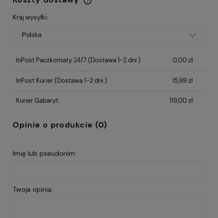
Cena nie zawiera ewentualnych kosztów
płatności
Kraj wysyłki:
InPost Paczkomaty 24/7
(Dostawa 1-2 dni )
0,00 zł
InPost Kurier
(Dostawa 1-2 dni )
15,99 zł
Kurier Gabaryt
119,00 zł
Opinie o produkcie (0)
Imię lub pseudonim:
Twoja opinia: