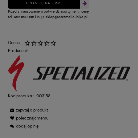
FINANSUJ NA FIRMĘ
Przed sfinansowaniem potwierdź asortyment i cenę
tel.:
692 890 195
lub @:
sklep@caramello-bike.pl
Ocena:
Producent:
Kod produktu:
003158
zapytaj o produkt
poleć znajomemu
dodaj opinię