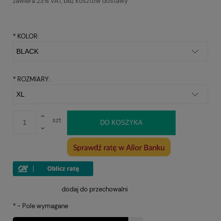
zawiera 23% VAT, bez kosztów dostawy
*
KOLOR:
*
ROZMIARY:
szt
DO KOSZYKA
dodaj do przechowalni
*
- Pole wymagane