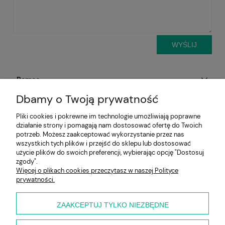
WYŚLIJ
Pomoc
Dbamy o Twoją prywatność
Aktualności
Pliki cookies i pokrewne im technologie umożliwiają poprawne
działanie strony i pomagają nam dostosować ofertę do Twoich
Moje konto
potrzeb. Możesz zaakceptować wykorzystanie przez nas
wszystkich tych plików i przejść do sklepu lub dostosować
Płatności i dostawa
użycie plików do swoich preferencji, wybierając opcję "Dostosuj
zgody".
Więcej o plikach cookies przeczytasz w naszej Polityce
Informacje
prywatności.
O nas
ZAAKCEPTUJ TYLKO NIEZBĘDNE