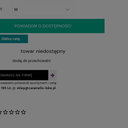
Y:
POWIADOM O DOSTĘPNOŚCI
towar niedostępny
dodaj do przechowalni
FINANSUJ NA FIRMĘ
nsowaniem potwierdź asortyment i cenę
 195
lub @:
sklep@caramello-bike.pl
: