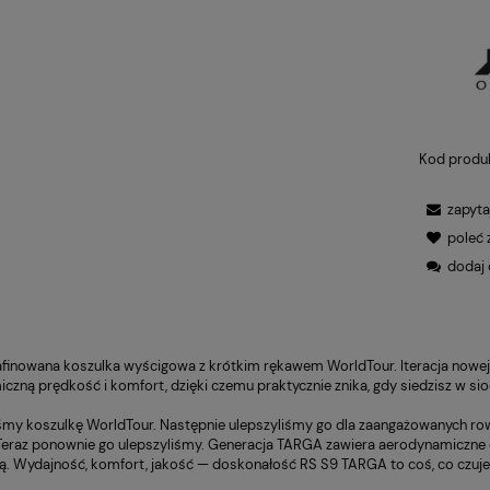
Kod produ
zapyta
poleć
dodaj 
finowana koszulka wyścigowa z krótkim rękawem WorldTour. Iteracja nowej g
zną prędkość i komfort, dzięki czemu praktycznie znika, gdy siedzisz w sio
my koszulkę WorldTour. Następnie ulepszyliśmy go dla zaangażowanych r
Teraz ponownie go ulepszyliśmy. Generacja TARGA zawiera aerodynamiczne d
ną. Wydajność, komfort, jakość — doskonałość RS S9 TARGA to coś, co czuje