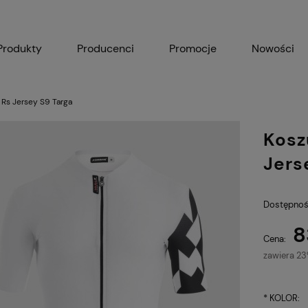
Produkty
Producenci
Promocje
Nowości
 Rs Jersey S9 Targa
Kosz
Jers
Dostępnoś
8
Cena:
zawiera 2
*
KOLOR: