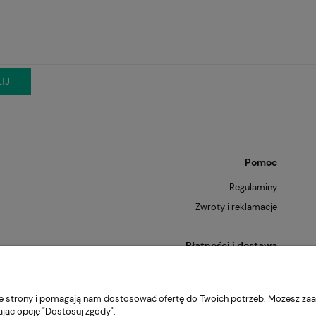
IJ
Pomoc
Regulaminy
Zwroty i reklamacje
Płatności i dostawa
Formy płatności
Raty
nie strony i pomagają nam dostosować ofertę do Twoich potrzeb. Możesz zaa
Czas i koszty dostawy
ając opcję "Dostosuj zgody".