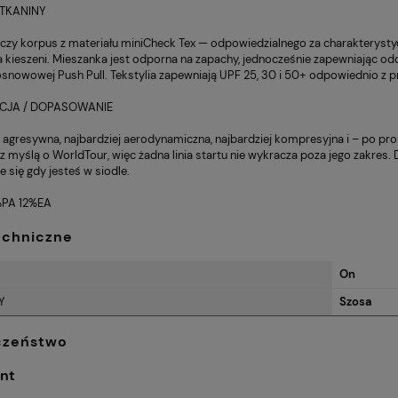
11,00 zł
1
TKANINY
Cena regularna:
Cena
12,00 zł
2
Enervit Pre Sport
Rower Cannondale Jekyll
ączy korpus z materiału miniCheck Tex — odpowiedzialnego za charakterysty
Najniższa cena:
Naj
29 Carbon 2
kieszeni. Mieszanka jest odporna na zapachy, jednocześnie zapewniając odd
12,00 zł
1
osnowowej Push Pull. Tekstylia zapewniają UPF 25, 30 i 50+ odpowiednio z pr
CJA / DOPASOWANIE
j agresywna, najbardziej aerodynamiczna, najbardziej kompresyjna i – po pro
 myślą o WorldTour, więc żadna linia startu nie wykracza poza jego zakres.
 się gdy jesteś w siodle.
PA 12%EA
echniczne
On
Y
Szosa
czeństwo
nt