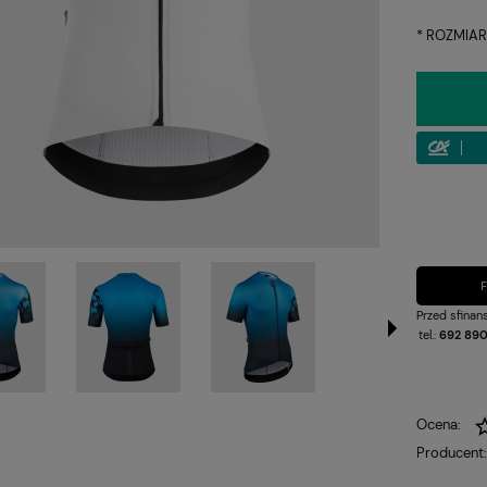
*
ROZMIAR
Przed sfina
tel.:
692 890
Ocena:
Producent