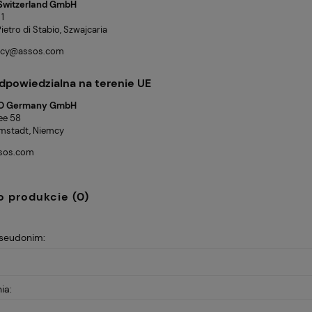
Switzerland GmbH
 1
etro di Stabio, Szwajcaria
licy@assos.com
dpowiedzialna na terenie UE
O Germany GmbH
lee 58
mstadt, Niemcy
ssos.com
o produkcie (0)
pseudonim:
ia: