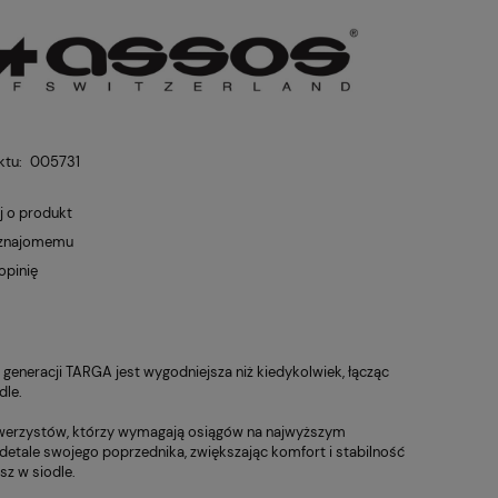
ktu:
005731
j o produkt
 znajomemu
opinię
eneracji TARGA jest wygodniejsza niż kiedykolwiek, łącząc
dle.
owerzystów, którzy wymagają osiągów na najwyższym
etale swojego poprzednika, zwiększając komfort i stabilność
sz w siodle.