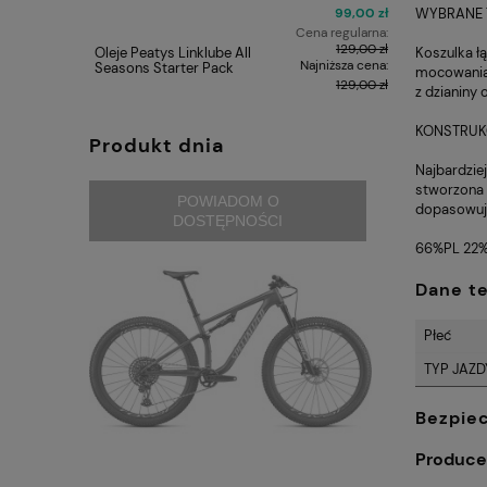
99,00 zł
WYBRANE 
Cena regularna:
129,00 zł
Oleje Peatys Linklube All
Galaretka 
Koszulka ł
Najniższa cena:
Seasons Starter Pack
45g
mocowania 
129,00 zł
z dzianiny 
KONSTRUK
Produkt dnia
Najbardzie
stworzona z
POWIADOM O
dopasowuje
DOSTĘPNOŚCI
66%PL 22%
Dane t
Płeć
TYP JAZD
Bezpie
Produce