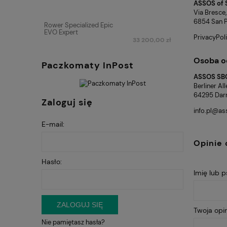
ASSOS of 
Via Bresce,
6854 San Pi
Rower Specialized Epic
EVO Expert
PrivacyPo
33 200,00 zł
Osoba o
Paczkomaty InPost
ASSOS SB
Berliner Al
64295 Dar
Zaloguj się
info.pl@a
E-mail:
Opinie 
Hasło:
Imię lub 
ZALOGUJ SIĘ
Twoja opin
Nie pamiętasz hasła?