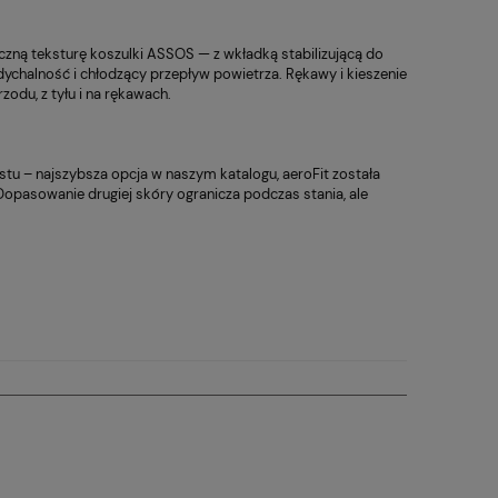
9 999,00 zł
10,00 zł
 regularna:
Cena regularna:
6 499,00 zł
12,00 zł
Baton Enervit Power
Rower El
czną teksturę koszulki ASSOS — z wkładką stabilizującą do
niższa cena:
Najniższa cena:
Crunchy 40g
Speciali
ychalność i chłodzący przepływ powietrza. Rękawy i kieszenie
Entry 70
9 999,00 zł
12,00 zł
zodu, z tyłu i na rękawach.
stu – najszybsza opcja w naszym katalogu, aeroFit została
 Dopasowanie drugiej skóry ogranicza podczas stania, ale