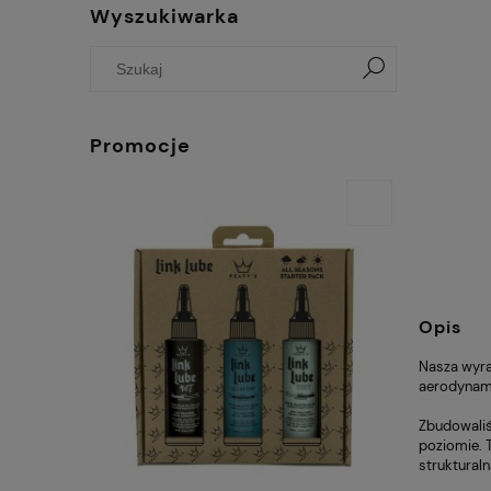
Wyszukiwarka
Promocje
Opis
Nasza wyra
aerodynamic
Zbudowaliś
poziomie. 
struktural