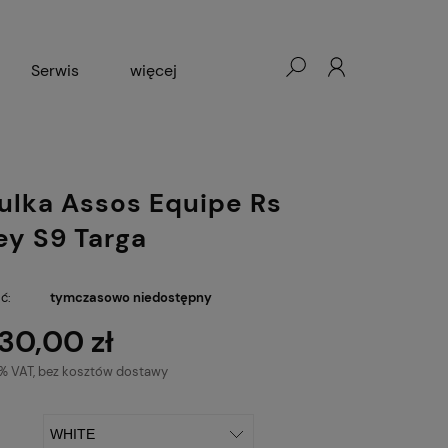
Serwis
więcej
Wypożyczalnia rowerów
ulka Assos Equipe Rs
ey S9 Targa
ć:
tymczasowo niedostępny
30,00 zł
3% VAT, bez kosztów dostawy