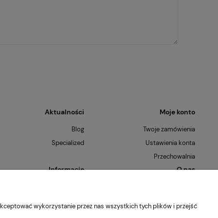
Aktualności
Moje konto
Blog
Twoje zamówienia
Specialized
Ustawienia konta
Przechowalnia
Informacje
O nas
Polityka prywatności
Kontakt i dane firmy
Jak kupować?
O firmie
kceptować wykorzystanie przez nas wszystkich tych plików i przejść