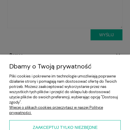
WYŚLIJ
Pomoc
Dbamy o Twoją prywatność
Aktualności
Pliki cookies i pokrewne im technologie umożliwiają poprawne
działanie strony i pomagają nam dostosować ofertę do Twoich
Moje konto
potrzeb. Możesz zaakceptować wykorzystanie przez nas
wszystkich tych plików i przejść do sklepu lub dostosować
Płatności i dostawa
użycie plików do swoich preferencji, wybierając opcję "Dostosuj
zgody".
Więcej o plikach cookies przeczytasz w naszej Polityce
Informacje
prywatności.
O nas
ZAAKCEPTUJ TYLKO NIEZBĘDNE