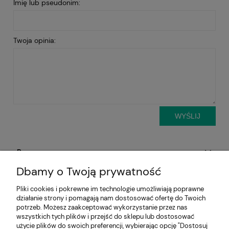
Imię lub pseudonim:
Twoja opinia:
WYŚLIJ
Pomoc
Dbamy o Twoją prywatność
Aktualności
Pliki cookies i pokrewne im technologie umożliwiają poprawne
działanie strony i pomagają nam dostosować ofertę do Twoich
Moje konto
potrzeb. Możesz zaakceptować wykorzystanie przez nas
wszystkich tych plików i przejść do sklepu lub dostosować
Płatności i dostawa
użycie plików do swoich preferencji, wybierając opcję "Dostosuj