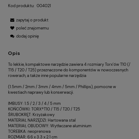
Kod produktu:
004021
zapytaj o produkt
poleć znajomemu
dodaj opinię
Opis
To lekkie, kompaktowe narzędzie zawiera 4 rozmiary Torx’ów T10 (/
T15 / T20 / T25) przeznaczone do komponentów w nowoczesnych
rowerach, a także inne popularne narzędzia
(1.5mm / 2mm / 3mm / 4mm / 5mm / Phillips), pomocne w
kwestiach naprawy lub konserwacji.
IMBUSY: 1.5 / 2 / 3 / 4 / 5 mm
KOŃCÓWKI: TORX®T10 / T15 / T20 / T25
ŚRUBOKRĘT: Krzyżakowy
MATERIAŁ NARZĘDZI: Hartowana stal
MATERIAŁ OBUDOWY: Wytłaczane aluminium
TOREBKA: neoprenowa
ROZMIAR: 6.6 x 3.3 x 2.1 cm