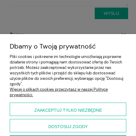
WYŚLIJ
Pomoc
Dbamy o Twoją prywatność
Aktualności
Pliki cookies i pokrewne im technologie umożliwiają poprawne
działanie strony i pomagają nam dostosować ofertę do Twoich
Moje konto
potrzeb. Możesz zaakceptować wykorzystanie przez nas
wszystkich tych plików i przejść do sklepu lub dostosować
Płatności i dostawa
użycie plików do swoich preferencji, wybierając opcję "Dostosuj
zgody".
Więcej o plikach cookies przeczytasz w naszej Polityce
Informacje
prywatności.
O nas
ZAAKCEPTUJ TYLKO NIEZBĘDNE
DOSTOSUJ ZGODY