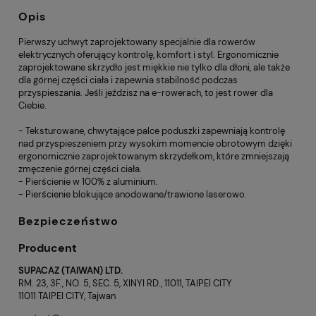
Opis
Pierwszy uchwyt zaprojektowany specjalnie dla rowerów
elektrycznych oferujący kontrolę, komfort i styl. Ergonomicznie
zaprojektowane skrzydło jest miękkie nie tylko dla dłoni, ale także
dla górnej części ciała i zapewnia stabilność podczas
przyspieszania. Jeśli jeździsz na e-rowerach, to jest rower dla
Ciebie.
- Teksturowane, chwytające palce poduszki zapewniają kontrolę
nad przyspieszeniem przy wysokim momencie obrotowym dzięki
ergonomicznie zaprojektowanym skrzydełkom, które zmniejszają
zmęczenie górnej części ciała.
- Pierścienie w 100% z aluminium.
- Pierścienie blokujące anodowane/trawione laserowo.
Bezpieczeństwo
Producent
SUPACAZ (TAIWAN) LTD.
RM. 23, 3F., NO. 5, SEC. 5, XINYI RD., 11011, TAIPEI CITY
11011 TAIPEI CITY, Tajwan