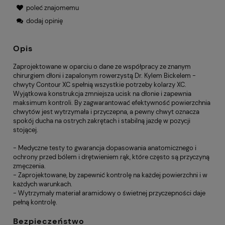
poleć znajomemu
dodaj opinię
Opis
Zaprojektowane w oparciu o dane ze współpracy ze znanym
chirurgiem dłoni i zapalonym rowerzystą Dr. Kylem Bickelem -
chwyty Contour XC spełnią wszystkie potrzeby kolarzy XC.
Wyjątkowa konstrukcja zmniejsza ucisk na dłonie i zapewnia
maksimum kontroli. By zagwarantować efektywność powierzchnia
chwytów jest wytrzymała i przyczepna, a pewny chwyt oznacza
spokój ducha na ostrych zakrętach i stabilną jazdę w pozycji
stojącej.
- Medyczne testy to gwarancja dopasowania anatomicznego i
ochrony przed bólem i drętwieniem rąk, które często są przyczyną
zmęczenia.
- Zaprojektowane, by zapewnić kontrolę na każdej powierzchni i w
każdych warunkach.
- Wytrzymały materiał aramidowy o świetnej przyczepności daje
pełną kontrolę.
Bezpieczeństwo