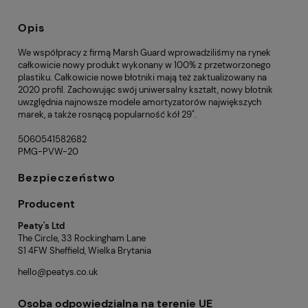
Opis
We współpracy z firmą Marsh Guard wprowadziliśmy na rynek
całkowicie nowy produkt wykonany w 100% z przetworzonego
plastiku. Całkowicie nowe błotniki mają też zaktualizowany na
2020 profil. Zachowując swój uniwersalny kształt, nowy błotnik
uwzględnia najnowsze modele amortyzatorów największych
marek, a także rosnącą popularność kół 29".
5060541582682
PMG-PVW-20
Bezpieczeństwo
Producent
Peaty's Ltd
The Circle, 33 Rockingham Lane
S1 4FW Sheffield, Wielka Brytania
hello@peatys.co.uk
Osoba odpowiedzialna na terenie UE