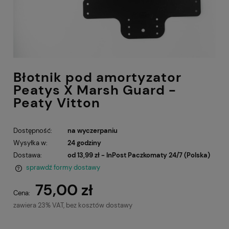
Błotnik pod amortyzator
Peatys X Marsh Guard -
Peaty Vitton
Dostępność:
na wyczerpaniu
Wysyłka w:
24 godziny
Dostawa:
od 13,99 zł
- InPost Paczkomaty 24/7
(Polska)
sprawdź formy dostawy
Cena nie zawiera ewentualnych kosztów płatności
75,00 zł
Cena:
zawiera 23% VAT, bez kosztów dostawy