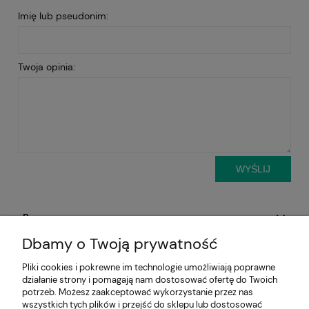
Imię lub pseudonim:
Twoja opinia:
WYŚLIJ
Pomoc
Dbamy o Twoją prywatność
Aktualności
Pliki cookies i pokrewne im technologie umożliwiają poprawne
działanie strony i pomagają nam dostosować ofertę do Twoich
Moje konto
potrzeb. Możesz zaakceptować wykorzystanie przez nas
wszystkich tych plików i przejść do sklepu lub dostosować