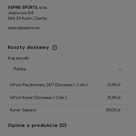
ASPIRE SPORTS, s.r.o.
Jinačovice 514
664 34 Kuřim, Czechy
aspire@aspire.eu
Koszty dostawy
Cena nie zawiera ewentualnych kosztów
płatności
Kraj wysyłki:
InPost Paczkomaty 24/7
(Dostawa 1-2 dni )
13,99 zł
InPost Kurier
(Dostawa 1-2 dni )
15,99 zł
Kurier Gabaryt
119,00 zł
Opinie o produkcie (0)