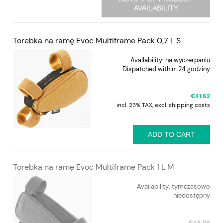
AVAILABILITY
Torebka na ramę Evoc Multiframe Pack 0,7 L S
Availability:
na wyczerpaniu
Dispatched within:
24 godziny
€41.62
incl. 23% TAX, excl. shipping costs
ADD TO CART
Torebka na ramę Evoc Multiframe Pack 1 L M
Availability:
tymczasowo
niedostępny
€48.59