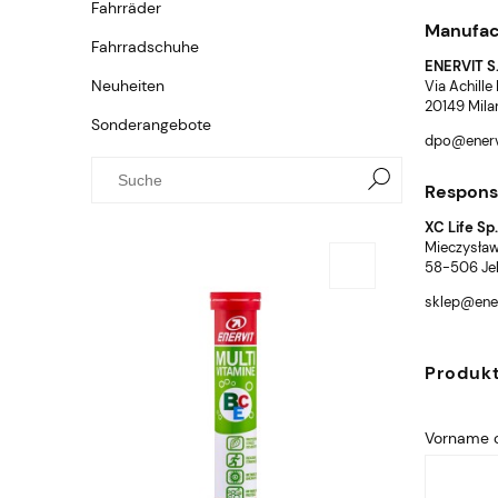
Fahrräder
Manufac
Fahrradschuhe
ENERVIT S.
Neuheiten
Via Achille
20149 Mila
Sonderangebote
dpo@enervi
Responsi
XC Life Sp.
Mieczysław
58-506 Jel
sklep@ener
Produk
Vorname o