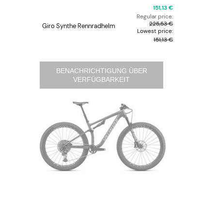
151,13 €
Regular price:
225,53 €
Giro Synthe Rennradhelm
Specialize
Lowest price:
Überschuh
rot
151,13 €
BENACHRICHTIGUNG ÜBER
VERFÜGBARKEIT