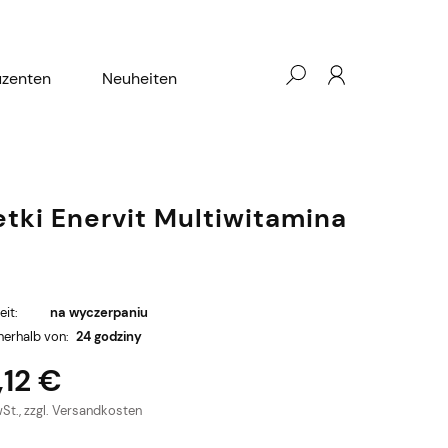
uzenten
Neuheiten
etki Enervit Multiwitamina
eit:
na wyczerpaniu
nerhalb von:
24 godziny
,12 €
wSt., zzgl. Versandkosten