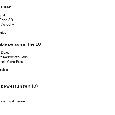
turer
p.A.
 Papa, 30,
n, Włochy
t.it
ble person in the EU
 Z o.o.
a Karłowicza 23/51
enia Góra, Polska
vit.pl
tbewertungen (0)
der Spitzname: