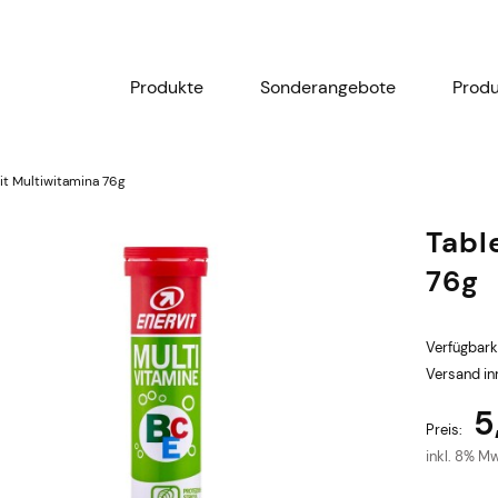
Produkte
Sonderangebote
Prod
vit Multiwitamina 76g
Tabl
76g
Verfügbark
Versand in
5
Preis:
inkl. 8% M