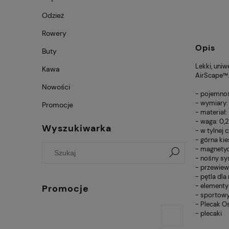
Odzież
Rowery
Opis
Buty
Lekki, uni
Kawa
AirScape™
Nowości
- pojemność
- wymiary: 
Promocje
- materiał
- waga: 0,2
Wyszukiwarka
- w tylnej
- górna ki
- magnetyc
- nośny sy
- przewiew
- pętla dl
- element
Promocje
- sportowy
- Plecak O
- plecaki
PO