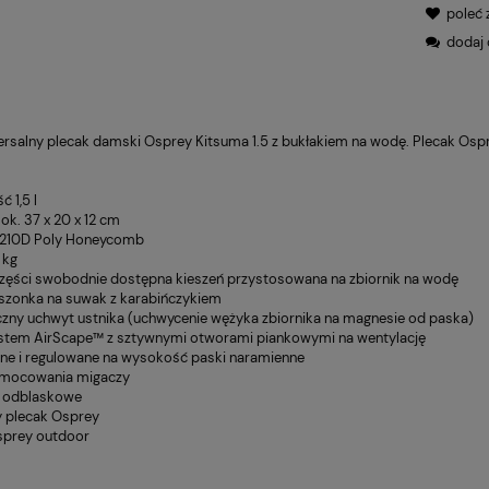
poleć
dodaj 
wersalny plecak damski Osprey Kitsuma 1.5 z bukłakiem na wodę. Plecak Os
.
 1,5 l
ok. 37 x 20 x 12 cm
: 210D Poly Honeycomb
 kg
 części swobodnie dostępna kieszeń przystosowana na zbiornik na wodę
eszonka na suwak z karabińczykiem
zny uchwyt ustnika (uchwycenie wężyka zbiornika na magnesie od paska)
stem AirScape™ z sztywnymi otworami piankowymi na wentylację
ne i regulowane na wysokość paski naramienne
a mocowania migaczy
y odblaskowe
 plecak Osprey
sprey outdoor
WIADOM O DOSTĘPNOŚCI