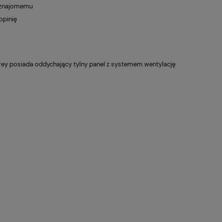
 znajomemu
opinię
prey posiada oddychający tylny panel z systemem wentylację