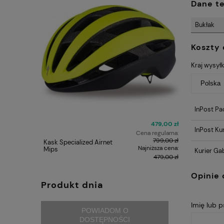
Dane t
Bukłak
Koszty
Kraj wysyłk
InPost Pa
479,00 zł
InPost Kur
Cena regularna:
799,00 zł
Kask Specialized Airnet
Kask szos
Najniższa cena:
Mips
Kurier Ga
479,00 zł
Opinie 
Produkt dnia
Imię lub 
POWIADOM O
DOSTĘPNOŚCI