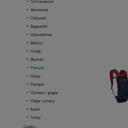
Ochraniacze
Akcesoria
Odżywki
Bagażniki
Oświetlenie
Bidony
Owijki
Błotniki
Plecaki
Gripy
Pompki
Okulary i gogle
Oleje i smary
Kaski
Torby
Części