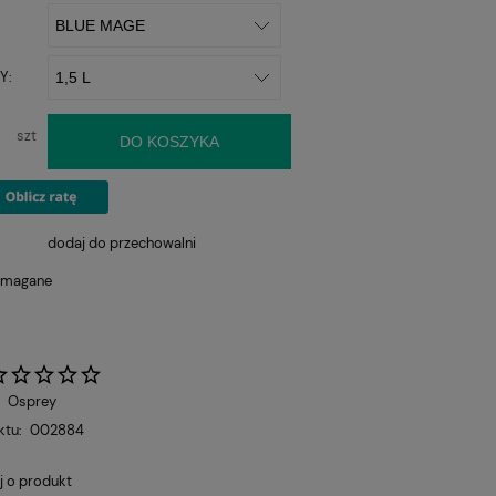
Y:
szt
DO KOSZYKA
dodaj do przechowalni
ymagane
:
Osprey
ktu:
002884
j o produkt