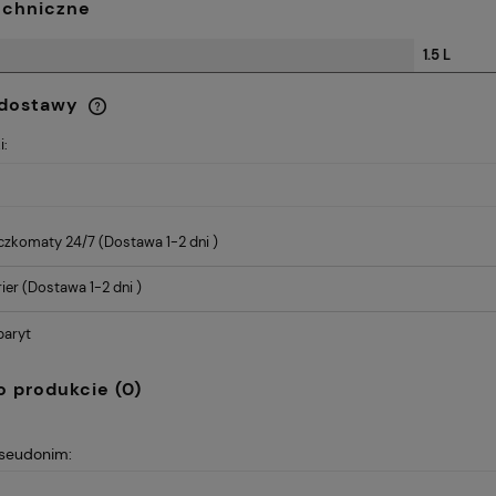
echniczne
1.5 L
 dostawy
i:
Cena nie zawiera ewentualnych
kosztów płatności
czkomaty 24/7
(Dostawa 1-2 dni )
239,00 zł
ier
(Dostawa 1-2 dni )
Cena regularna:
Cena
299,00 zł
owy Giro Saga
Łańcuch Sram GX Eagle 126
Najniższa cena:
Naj
Power Lock 12 rz
baryt
239,00 zł
o produkcie (0)
pseudonim: