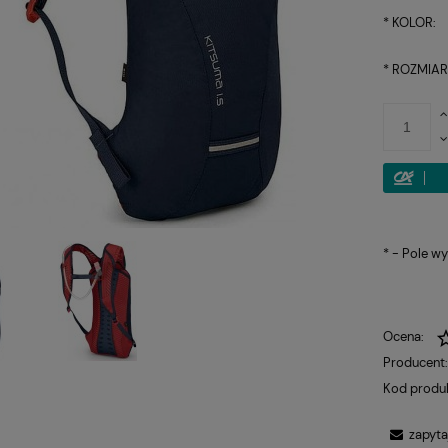
*
KOLOR:
*
ROZMIAR
*
- Pole w
Ocena:
Producent
Kod produ
zapyta