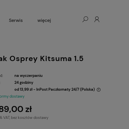
Serwis
więcej
Wypożyczalnia rowerów
ak Osprey Kitsuma 1.5
ć:
na wyczerpaniu
:
24 godziny
od 13,99 zł
- InPost Paczkomaty 24/7
(Polska)
formy dostawy
Cena nie zawiera ewentualnych kosztów
89,00 zł
płatności
3% VAT, bez kosztów dostawy