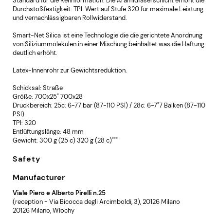
Standard für die Rennformation. Die Aramidfaserschicht erhöht die
Durchstoßfestigkeit. TPI-Wert auf Stufe 320 für maximale Leistung
und vernachlässigbaren Rollwiderstand.
Smart-Net Silica ist eine Technologie die die gerichtete Anordnung
von Siliziummolekülen in einer Mischung beinhaltet was die Haftung
deutlich erhöht.
Latex-Innenrohr zur Gewichtsreduktion.
Schicksal: Straße
Größe: 700x25" 700x28
Druckbereich: 25c: 6-77 bar (87-110 PSI) / 28c: 6-7"7 Balken (87-110
PSI)
TPI: 320
Entlüftungslänge: 48 mm
Gewicht: 300 g (25 c) 320 g (28 c)"""
Safety
Manufacturer
Viale Piero e Alberto Pirelli n.25
(reception - Via Bicocca degli Arcimboldi, 3), 20126 Milano
20126 Milano, Włochy