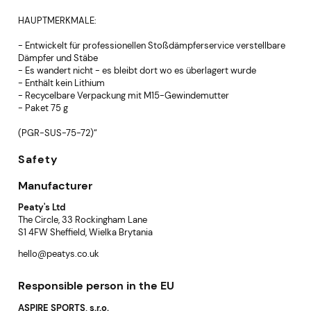
HAUPTMERKMALE:
- Entwickelt für professionellen Stoßdämpferservice verstellbare
Dämpfer und Stäbe
- Es wandert nicht - es bleibt dort wo es überlagert wurde
- Enthält kein Lithium
- Recycelbare Verpackung mit M15-Gewindemutter
- Paket 75 g
(PGR-SUS-75-72)“
Safety
Manufacturer
Peaty's Ltd
The Circle, 33 Rockingham Lane
S1 4FW Sheffield, Wielka Brytania
hello@peatys.co.uk
Responsible person in the EU
ASPIRE SPORTS, s.r.o.