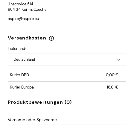
Jinačovice 514
664 34 Kuřim, Czechy
aspire@aspire.eu
Versandkosten
Der Preis enthält keine eventuellen
Zahlungskosten
Lieferland:
Kurier DPD
0,00 €
Kurier Europa
18,61 €
Produktbewertungen (0)
Vorname oder Spitzname: