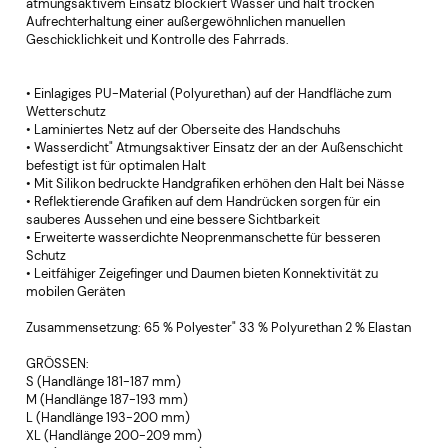
atmungsaktivem Einsatz blockiert Wasser und hält trocken
Aufrechterhaltung einer außergewöhnlichen manuellen
Geschicklichkeit und Kontrolle des Fahrrads.
• Einlagiges PU-Material (Polyurethan) auf der Handfläche zum
Wetterschutz
• Laminiertes Netz auf der Oberseite des Handschuhs
• Wasserdicht" Atmungsaktiver Einsatz der an der Außenschicht
befestigt ist für optimalen Halt
• Mit Silikon bedruckte Handgrafiken erhöhen den Halt bei Nässe
• Reflektierende Grafiken auf dem Handrücken sorgen für ein
sauberes Aussehen und eine bessere Sichtbarkeit
• Erweiterte wasserdichte Neoprenmanschette für besseren
Schutz
• Leitfähiger Zeigefinger und Daumen bieten Konnektivität zu
mobilen Geräten
Zusammensetzung: 65 % Polyester" 33 % Polyurethan 2 % Elastan
GRÖSSEN:
S (Handlänge 181-187 mm)
M (Handlänge 187-193 mm)
L (Handlänge 193-200 mm)
XL (Handlänge 200-209 mm)