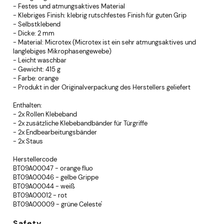
- Festes und atmungsaktives Material
- Klebriges Finish: klebrig rutschfestes Finish für guten Grip
- Selbstklebend
- Dicke: 2 mm
- Material: Microtex (Microtex ist ein sehr atmungsaktives und
langlebiges Mikrophasengewebe)
- Leicht waschbar
- Gewicht: 415 g
- Farbe: orange
- Produkt in der Originalverpackung des Herstellers geliefert
Enthalten:
- 2x Rollen Klebeband
- 2x zusätzliche Klebebandbänder für Türgriffe
- 2x Endbearbeitungsbänder
- 2x Staus
Herstellercode
BT09A00047 - orange fluo
BT09A00046 - gelbe Grippe
BT09A00044 - weiß
BT09A00012 - rot
BT09A00009 - grüne Celeste'
Safety