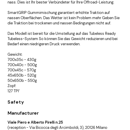
nass: Dies ist Ihr bester Verbündeter für Ihre Offroad-Leistung.
SmartGRIP Gummimischung garantiert erhöhte Traktion auf
nassen Oberflächen. Das Wetter ist kein Problem mehr Geben Sie
die Traktion bei trockenen und nassen Bedingungen nicht auf.
Das Modell ist bereit für die Umstellung auf das Tubeless Ready
Tubeless-System So können Sie das Gewicht reduzieren und bei
Bedarf einen niedrigeren Druck verwenden.
Gewicht:
700x35c - 430g
700x40c - 500g
700x45c - 570g
45x650b - 520g
50x650b - 550g
Zopf:
127 TPI‘
Safety
Manufacturer
Viale Piero e Alberto Pirelli n.25
(reception - Via Bicocca degli Arcimboldi, 3), 20126 Milano