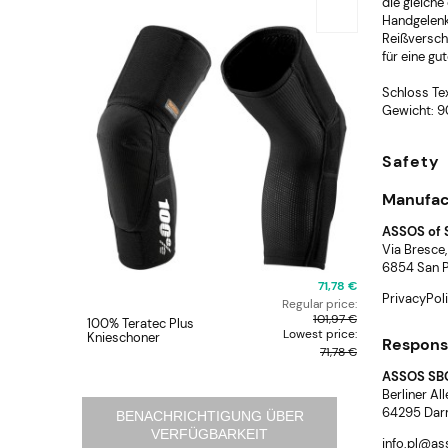
die gleich
Handgelenk
Reißversch
für eine gu
Schloss Te
Gewicht: 
Safety
Manufac
ASSOS of 
Via Bresce,
6854 San Pi
71,78 €
PrivacyPo
Regular price:
101,97 €
100% Teratec Plus
Enervit C
Lowest price:
Knieschoner
60 ml
Responsi
71,78 €
ASSOS SB
Berliner Al
64295 Dar
BENACHRICHTIGUNG ÜBER
VERFÜGBARKEIT
info.pl@a