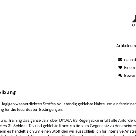
Artikelnu
nach 
Einem
Bewert
eibung
-lagigen wasserdichten Stoffes Vollständig geklebte Nähte und ein feminine
ng für die feuchtesten Bedingungen.
 und Training das ganze Jahr über DYORA RS Regenjacke erfüllt alle Anforder
tes 3L Schloss Tex und geklebte Konstruktion. Im Gegensatz zu den meist
nn es handelt sich um einen Stoff den wir ausschließlich für intensive Anstre