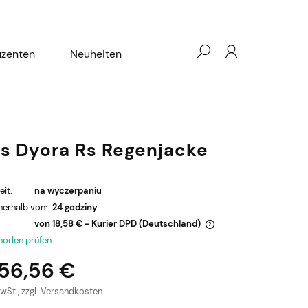
uzenten
Neuheiten
s Dyora Rs Regenjacke
eit:
na wyczerpaniu
nerhalb von:
24 godziny
von 18,58 €
- Kurier DPD
(Deutschland)
hoden prüfen
Der Preis enthält keine eventuellen
56,56 €
Zahlungskosten
MwSt., zzgl. Versandkosten