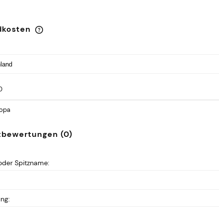
dkosten
Der Preis enthält keine eventuellen
Zahlungskosten
D
ropa
tbewertungen (0)
der Spitzname:
ung: