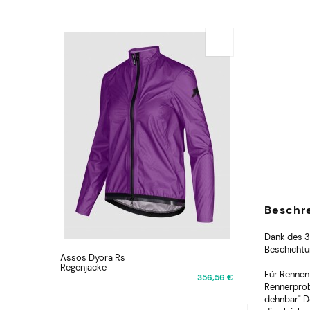
Beschr
Dank des 3
Beschichtu
Assos Dyora Rs
Regenjacke
Für Rennen
356,56 €
Rennerprob
dehnbar" De