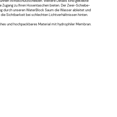
dünnen Windschutzscheiben. Weitere Details sind geklebte
ER
e Zugang zu Ihren Hosentaschen bieten. Der Zwei-Schiebe-
ung durch unseren WaterBlock Saum die Wasser ableitet und
die Sichtbarkeit bei schlechten Lichtverhältnissen hinten.
isches und hochpackbares Material mit hydrophiler Membran.
2,56 €
22,07 €
gular price:
Regular price:
2,79 €
27,87 €
Enervit Isocarb C2:1 PRO
Enervit I
west price:
Lowest price:
650g Mildes
650g Mil
Zitronengetränk
Zitroneng
2,79 €
27,87 €
Gratisfla