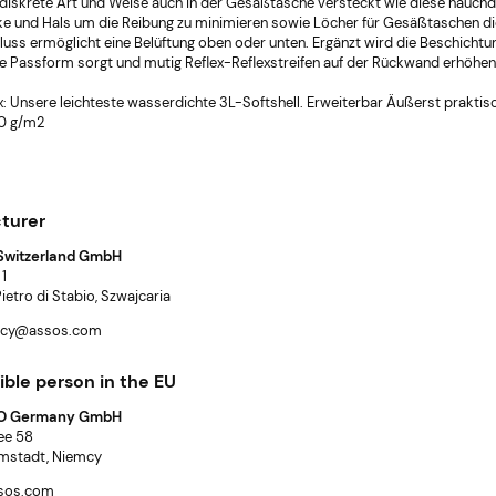
e diskrete Art und Weise auch in der Gesäßtasche versteckt wie diese hauch
BENACHRICHTIGUNG ÜB
e und Hals um die Reibung zu minimieren sowie Löcher für Gesäßtaschen di
VERFÜGBARKEIT
luss ermöglicht eine Belüftung oben oder unten. Ergänzt wird die Beschicht
te Passform sorgt und mutig Reflex-Reflexstreifen auf der Rückwand erhöhen 
x: Unsere leichteste wasserdichte 3L-Softshell. Erweiterbar Äußerst prakt
90 g/m2
turer
Switzerland GmbH
 1
etro di Stabio, Szwajcaria
3,48 €
licy@assos.com
Regular price:
Re
4,65 €
arbo Gel C2:1 PRO
Enervit Carbo Bar C2:1 PRO
Lowest price:
Lo
45g
ble person in the EU
4,65 €
O Germany GmbH
lee 58
mstadt, Niemcy
ssos.com