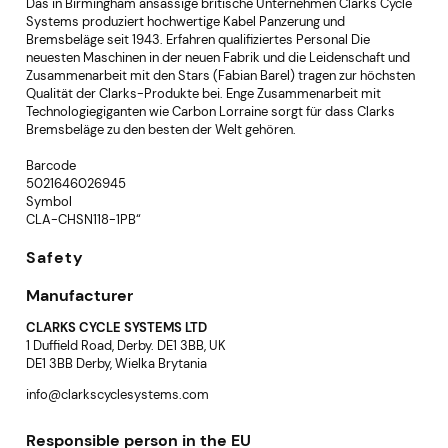
Das in Birmingham ansässige britische Unternehmen Clarks Cycle
Systems produziert hochwertige Kabel Panzerung und
Bremsbeläge seit 1943. Erfahren qualifiziertes Personal Die
neuesten Maschinen in der neuen Fabrik und die Leidenschaft und
Zusammenarbeit mit den Stars (Fabian Barel) tragen zur höchsten
Qualität der Clarks-Produkte bei. Enge Zusammenarbeit mit
Technologiegiganten wie Carbon Lorraine sorgt für dass Clarks
Bremsbeläge zu den besten der Welt gehören.
Barcode
5021646026945
Symbol
CLA-CHSN118-1PB“
Safety
Manufacturer
CLARKS CYCLE SYSTEMS LTD
1 Duffield Road, Derby. DE1 3BB, UK
DE1 3BB Derby, Wielka Brytania
info@clarkscyclesystems.com
Responsible person in the EU